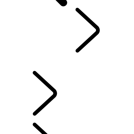
VÁŠ LAND ROVER
...
SERVIS & ZÁRUKA
PREHĽAD
INFORMAČNO-ZÁBAVNÉ SYSTÉMY
AKTUALIZÁCIE SOFTVÉRU