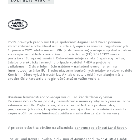
Podľa právnych predpisov EÚ je spoločnosť Jaguar Land Rover povinná
zhromažďovať a odovzdávať určité údaje týkajúce sa vozidiel registrovaných
1. januára 2021 alebo neskôr. VIN (číslo karosérie) a údaje o spotrebe paliva
a energie sa v súlade s vykonávacím nariadením (EÚ) 2021/392 musia
poskytovať Európskej komisii. Odovzdané údaje sa týkajú spotreby paliva,
údajov o elektrickej energii v prípade vozidiel PHEV a prejdenej
vzdialenosti. Ďalšie informácie nájdete v nariadení uverejnenom na
internetovej stránke EÚ. S odovzdávaním konkrétnych údajov o vašom vozidle
Komisii môžete vyjadriť nesúhlas. Ak tak chcete urobiť,
kontaktujte nás
a
uveďte číslo karosérie a registračnú značku vášho vozidla.
Uvedené hmotnosti zodpovedajú vozidlu so štandardnou výbavou.
Príslušenstvo a ďalšie položky namontované mimo výroby ovplyvnia užitočné
zaťaženie vozidla. Dajte pozor, aby ste pri zohľadnení príslušenstva,
prepravovaných osôb, kvapalín a palív, ako aj užitočného zaťaženia vozidla
neprekročili celkovú hmotnosť vozidla a maximálne zaťaženie nápravy.
V prípade otázok sa obráťte na zákaznícke
centrum spoločnosti Land Rover
.
Jaguar Land Rover Slovakia, a division of Jaguar Land Rover Austria GmbH,