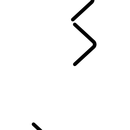
SEZÓNNE PONUKY
SERVIS & ZÁRUKA
...
POMOC PRI PORUCHÁCH V AKEJKOĽVEK SITUÁCII
OBJEDNÁVKA DO SERVISU
PREHĽAD
ONLINE SERVISNÁ HISTÓRIA
PRÉMIOVÉ OLEJE CASTROL
POMOC PRI PORUCHÁCH V AKEJKOĽVEK SITUÁCII
CERTIFIKOVANÉ KAROSÁRNE A LAKOVNE
SIEŤ AUTORIZOVANÝCH OPRAVOVNÍ HLINÍKOVÝCH KAROSÉRIÍ
ONLINE TK+EK
ZIMNÉ KOLESÁ A PNEUMATIKY