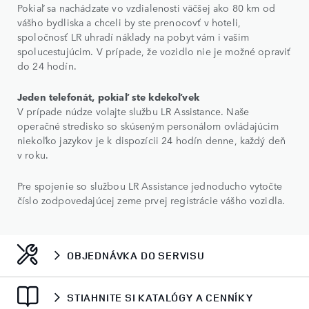
Pokiaľ sa nachádzate vo vzdialenosti väčšej ako 80 km od
vášho bydliska a chceli by ste prenocovť v hoteli,
spoločnosť LR uhradí náklady na pobyt vám i vašim
spolucestujúcim. V prípade, že vozidlo nie je možné opraviť
do 24 hodín.
Jeden telefonát, pokiaľ ste kdekoľvek
V prípade núdze volajte službu LR Assistance. Naše
operačné stredisko so skúseným personálom ovládajúcim
niekoľko jazykov je k dispozícii 24 hodín denne, každý deň
v roku.
Pre spojenie so službou LR Assistance jednoducho vytočte
číslo zodpovedajúcej zeme prvej registrácie vášho vozidla.
OBJEDNÁVKA DO SERVISU
STIAHNITE SI KATALÓGY A CENNÍKY