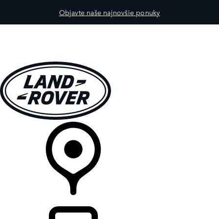
Objavte naše najnovšie ponuky
MODELY
PRE MAJITEĽOV
OBJAVTE
KÚPIŤ & JAZDIŤ
PREDAJCOVIA