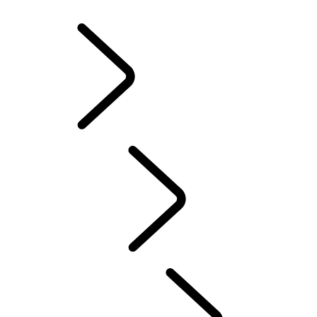
ZIMNÉ KOLESÁ A PNEUMATIKY
VLASTNÍCTVO ELEKTRICKÉHO HYBRIDNÉHO VOZIDLA
KNIŽNICA PRE MAJITEĽOV
KONTAKT
ČASTÉ OTÁZKY