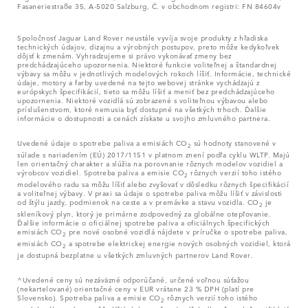
Fasaneriestraße 35, A-5020 Salzburg, Č. v obchodnom registri: FN 84604v
Spoločnosť Jaguar Land Rover neustále vyvíja svoje produkty z hľadiska
technických údajov, dizajnu a výrobných postupov, preto môže kedykoľvek
dôjsť k zmenám. Vyhradzujeme si právo vykonávať zmeny bez
predchádzajúceho upozornenia. Niektoré funkcie voliteľnej a štandardnej
výbavy sa môžu v jednotlivých modelových rokoch líšiť. Informácie, technické
údaje, motory a farby uvedené na tejto webovej stránke vychádzajú z
európskych špecifikácií, tieto sa môžu líšiť a meniť bez predchádzajúceho
upozornenia. Niektoré vozidlá sú zobrazené s voliteľnou výbavou alebo
príslušenstvom, ktoré nemusia byť dostupné na všetkých trhoch. Ďalšie
informácie o dostupnosti a cenách získate u svojho zmluvného partnera.
Uvedené údaje o spotrebe paliva a emisiách CO
sú hodnoty stanovené v
2
súlade s nariadením (EÚ) 2017/1151 v platnom znení podľa cyklu WLTP. Majú
len orientačný charakter a slúžia na porovnanie rôznych modelov vozidiel a
výrobcov vozidiel. Spotreba paliva a emisie CO
rôznych verzií toho istého
2
modelového radu sa môžu líšiť alebo zvyšovať v dôsledku rôznych špecifikácií
a voliteľnej výbavy. V praxi sa údaje o spotrebe paliva môžu líšiť v závislosti
od štýlu jazdy, podmienok na ceste a v premávke a stavu vozidla. CO
je
2
skleníkový plyn, ktorý je primárne zodpovedný za globálne otepľovanie.
Ďalšie informácie o oficiálnej spotrebe paliva a oficiálnych špecifických
emisiách CO
pre nové osobné vozidlá nájdete v príručke o spotrebe paliva,
2
emisiách CO
a spotrebe elektrickej energie nových osobných vozidiel, ktorá
2
je dostupná bezplatne u všetkých zmluvných partnerov Land Rover.
^Uvedené ceny sú nezáväzné odporúčané, určené voľnou súťažou
(nekartelované) orientačné ceny v EUR vrátane 23 % DPH (platí pre
Slovensko). Spotreba paliva a emisie CO
rôznych verzií toho istého
2