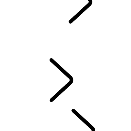
SERVIS & ZÁRUKA
SPÄTNÝ ODBER A RECYKLÁCIA
Prémiové Oleje Castrol
DEF AND ADBLUE
WLTP
NOVÉ VZNETOVÉ, ZÁŽIHOVÉ ALEBO PHEV ?
STARÁME SA O VÁŠ LAND ROVER
ZÁRUKA
VYZDVIHNUTIE A DORUČENIE VOZIDLA