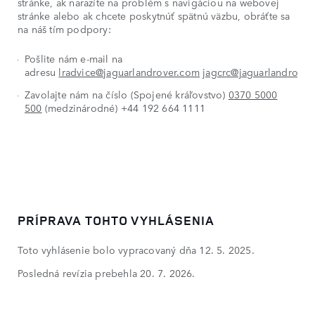
stránke, ak narazíte na problém s navigáciou na webovej
stránke alebo ak chcete poskytnúť spätnú väzbu, obráťte sa
na náš tím podpory:
Pošlite nám e-mail na
adresu
lradvice@jaguarlandrover.com
jagcrc@jaguarlandrover
Zavolajte nám na číslo (Spojené kráľovstvo)
0370 5000
500
(medzinárodné) +44 192 664 1111
PRÍPRAVA TOHTO VYHLÁSENIA
Toto vyhlásenie bolo vypracovaný dňa 12. 5. 2025.
Posledná revízia prebehla 20. 7. 2026.