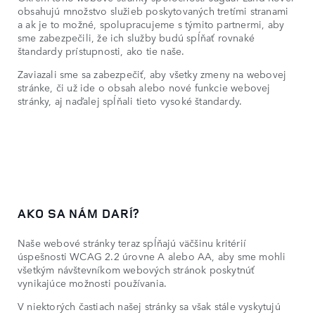
obsahujú množstvo služieb poskytovaných tretími stranami
a ak je to možné, spolupracujeme s týmito partnermi, aby
sme zabezpečili, že ich služby budú spĺňať rovnaké
štandardy prístupnosti, ako tie naše.
Zaviazali sme sa zabezpečiť, aby všetky zmeny na webovej
stránke, či už ide o obsah alebo nové funkcie webovej
stránky, aj naďalej spĺňali tieto vysoké štandardy.
AKO SA NÁM DARÍ?
Naše webové stránky teraz spĺňajú väčšinu kritérií
úspešnosti WCAG 2.2 úrovne A alebo AA, aby sme mohli
všetkým návštevníkom webových stránok poskytnúť
vynikajúce možnosti používania.
V niektorých častiach našej stránky sa však stále vyskytujú