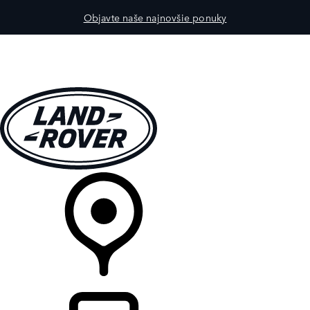
Objavte naše najnovšie ponuky
MODELY
PRE MAJITEĽOV
OBJAVTE
KÚPIŤ & JAZDIŤ
PREDAJCOVIA