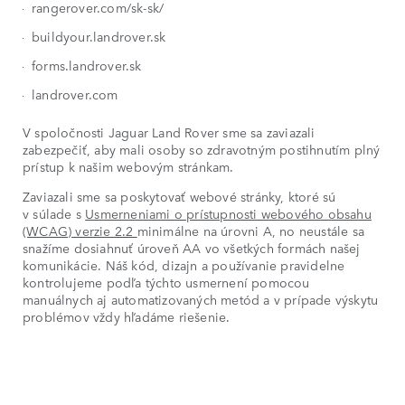
rangerover.com/sk-sk/
buildyour.landrover.sk
forms.landrover.sk
landrover.com
V spoločnosti Jaguar Land Rover sme sa zaviazali
zabezpečiť, aby mali osoby so zdravotným postihnutím plný
prístup k našim webovým stránkam.
Zaviazali sme sa poskytovať webové stránky, ktoré sú
v súlade s
Usmerneniami o prístupnosti webového obsahu
(WCAG) verzie 2.2
minimálne na úrovni A, no neustále sa
snažíme dosiahnuť úroveň AA vo všetkých formách našej
komunikácie. Náš kód, dizajn a používanie pravidelne
kontrolujeme podľa týchto usmernení pomocou
manuálnych aj automatizovaných metód a v prípade výskytu
problémov vždy hľadáme riešenie.