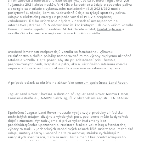
zhromažďovať a odovzdávať určité údaje týkajúce sa vozidiel registrovaných
1. januára 2021 alebo neskôr. VIN (číslo karosérie) a údaje o spotrebe paliva
a energie sa v súlade s vykonávacím nariadením (EÚ) 2021/392 musia
poskytovať Európskej komisii. Odovzdané údaje sa týkajú spotreby paliva,
údajov o elektrickej energii v prípade vozidiel PHEV a prejdenej
vzdialenosti. Ďalšie informácie nájdete v nariadení uverejnenom na
internetovej stránke EÚ. S odovzdávaním konkrétnych údajov o vašom vozidle
Komisii môžete vyjadriť nesúhlas. Ak tak chcete urobiť,
kontaktujte nás
a
uveďte číslo karosérie a registračnú značku vášho vozidla.
Uvedené hmotnosti zodpovedajú vozidlu so štandardnou výbavou.
Príslušenstvo a ďalšie položky namontované mimo výroby ovplyvnia užitočné
zaťaženie vozidla. Dajte pozor, aby ste pri zohľadnení príslušenstva,
prepravovaných osôb, kvapalín a palív, ako aj užitočného zaťaženia vozidla
neprekročili celkovú hmotnosť vozidla a maximálne zaťaženie nápravy.
V prípade otázok sa obráťte na zákaznícke
centrum spoločnosti Land Rover
.
Jaguar Land Rover Slovakia, a division of Jaguar Land Rover Austria GmbH,
Fasaneriestraße 35, A-5020 Salzburg, Č. v obchodnom registri: FN 84604v
Spoločnosť Jaguar Land Rover neustále vyvíja svoje produkty z hľadiska
technických údajov, dizajnu a výrobných postupov, preto môže kedykoľvek
dôjsť k zmenám. Vyhradzujeme si právo vykonávať zmeny bez
predchádzajúceho upozornenia. Niektoré funkcie voliteľnej a štandardnej
výbavy sa môžu v jednotlivých modelových rokoch líšiť. Informácie, technické
údaje, motory a farby uvedené na tejto webovej stránke vychádzajú z
európskych špecifikácií, tieto sa môžu líšiť a meniť bez predchádzajúceho
upozornenia. Niektoré vozidlá sú zobrazené s voliteľnou výbavou alebo