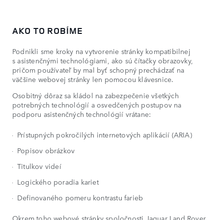
AKO TO ROBÍME
Podnikli sme kroky na vytvorenie stránky kompatibilnej
s asistenčnými technológiami, ako sú čítačky obrazovky,
pričom používateľ by mal byť schopný prechádzať na
väčšine webovej stránky len pomocou klávesnice.
Osobitný dôraz sa kládol na zabezpečenie všetkých
potrebných technológií a osvedčených postupov na
podporu asistenčných technológií vrátane:
Prístupných pokročilých internetových aplikácií (ARIA)
Popisov obrázkov
Titulkov videí
Logického poradia kariet
Definovaného pomeru kontrastu farieb
Okrem toho webové stránky spoločnosti Jaguar Land Rover