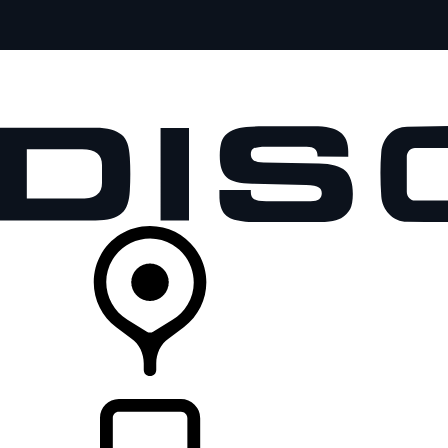
MODELY
PRE MAJITEĽOV
OBJAVTE
KÚPIŤ & JAZDIŤ
PREDAJCOVIA