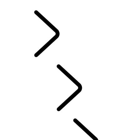
ZIMNÉ KOLESÁ A PNEUMATIKY
VLASTNÍCTVO ELEKTRICKÉHO HYBRIDNÉHO VOZIDLA
KNIŽNICA PRE MAJITEĽOV
KONTAKT
ČASTÉ OTÁZKY