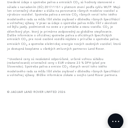
Uvedené údaje o spotrebe paliva a emisiách CO
sú hodnoty stanovené v
2
súlade s nariadením (EÚ) 2017/1151 v platnom znení podľa cyklu WLTP. Majú
len orientačný charakter a slúžia na porovnanie rôznych modelov vozidiel a
výrobcov vozidiel. Spotreba paliva a emisie CO
rôznych verzií toho istého
2
modelového radu sa môžu líšiť alebo zvyšovať v dôsledku rôznych špecifikácií
a voliteľnej výbavy. V praxi sa údaje o spotrebe paliva môžu líšiť v závislosti
od štýlu jazdy, podmienok na ceste a v premávke a stavu vozidla. CO
je
2
skleníkový plyn, ktorý je primárne zodpovedný za globálne otepľovanie.
Ďalšie informácie o oficiálnej spotrebe paliva a oficiálnych špecifických
emisiách CO
pre nové osobné vozidlá nájdete v príručke o spotrebe paliva,
2
emisiách CO
a spotrebe elektrickej energie nových osobných vozidiel, ktorá
2
je dostupná bezplatne u všetkých zmluvných partnerov Land Rover.
^Uvedené ceny sú nezáväzné odporúčané, určené voľnou súťažou
(nekartelované) orientačné ceny v EUR vrátane 23 % DPH (platí pre
Slovensko). Spotreba paliva a emisie CO
rôznych verzií toho istého
2
modelového radu sa môžu líšiť alebo zvyšovať v dôsledku rôznych špecifikácií
a voliteľnej výbavy. Bližšie informácie získate u svojho Land Rover partnera.
© JAGUAR LAND ROVER LIMITED 2026