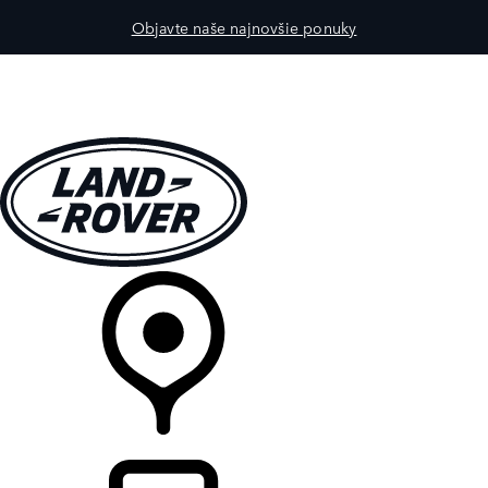
Objavte naše najnovšie ponuky
MODELY
PRE MAJITEĽOV
OBJAVTE
KÚPIŤ & JAZDIŤ
PREDAJCOVIA