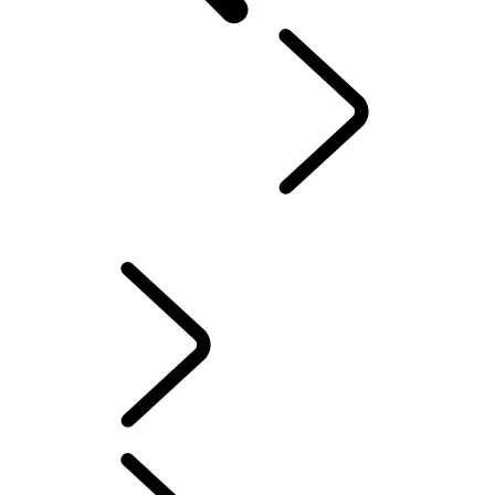
VÁŠ LAND ROVER
...
SERVIS & ZÁRUKA
PREHĽAD
INFORMAČNO-ZÁBAVNÉ SYSTÉMY
AKTUALIZÁCIE SOFTVÉRU