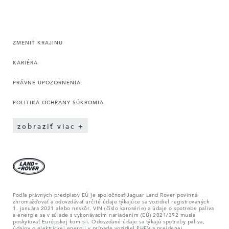
ZMENIŤ KRAJINU
KARIÉRA
PRÁVNE UPOZORNENIA
POLITIKA OCHRANY SÚKROMIA
zobraziť viac
Podľa právnych predpisov EÚ je spoločnosť Jaguar Land Rover povinná
zhromažďovať a odovzdávať určité údaje týkajúce sa vozidiel registrovaných
1. januára 2021 alebo neskôr. VIN (číslo karosérie) a údaje o spotrebe paliva
a energie sa v súlade s vykonávacím nariadením (EÚ) 2021/392 musia
poskytovať Európskej komisii. Odovzdané údaje sa týkajú spotreby paliva,
údajov o elektrickej energii v prípade vozidiel PHEV a prejdenej