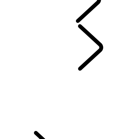
SEZÓNNE PONUKY
SERVIS & ZÁRUKA
...
OBJEDNÁVKA DO SERVISU
OBJEDNÁVKA DO SERVISU
PREHĽAD
ONLINE SERVISNÁ HISTÓRIA
PRÉMIOVÉ OLEJE CASTROL
POMOC PRI PORUCHÁCH V AKEJKOĽVEK SITUÁCII
CERTIFIKOVANÉ KAROSÁRNE A LAKOVNE
SIEŤ AUTORIZOVANÝCH OPRAVOVNÍ HLINÍKOVÝCH KAROSÉRIÍ
ONLINE TK+EK
ZIMNÉ KOLESÁ A PNEUMATIKY