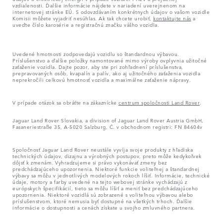
vzdialenosti. Ďalšie informácie nájdete v nariadení uverejnenom na
internetovej stránke EÚ. S odovzdávaním konkrétnych údajov o vašom vozidle
Komisii môžete vyjadriť nesúhlas. Ak tak chcete urobiť,
kontaktujte nás
a
uveďte číslo karosérie a registračnú značku vášho vozidla.
Uvedené hmotnosti zodpovedajú vozidlu so štandardnou výbavou.
Príslušenstvo a ďalšie položky namontované mimo výroby ovplyvnia užitočné
zaťaženie vozidla. Dajte pozor, aby ste pri zohľadnení príslušenstva,
prepravovaných osôb, kvapalín a palív, ako aj užitočného zaťaženia vozidla
neprekročili celkovú hmotnosť vozidla a maximálne zaťaženie nápravy.
V prípade otázok sa obráťte na zákaznícke
centrum spoločnosti Land Rover
.
Jaguar Land Rover Slovakia, a division of Jaguar Land Rover Austria GmbH,
Fasaneriestraße 35, A-5020 Salzburg, Č. v obchodnom registri: FN 84604v
Spoločnosť Jaguar Land Rover neustále vyvíja svoje produkty z hľadiska
technických údajov, dizajnu a výrobných postupov, preto môže kedykoľvek
dôjsť k zmenám. Vyhradzujeme si právo vykonávať zmeny bez
predchádzajúceho upozornenia. Niektoré funkcie voliteľnej a štandardnej
výbavy sa môžu v jednotlivých modelových rokoch líšiť. Informácie, technické
údaje, motory a farby uvedené na tejto webovej stránke vychádzajú z
európskych špecifikácií, tieto sa môžu líšiť a meniť bez predchádzajúceho
upozornenia. Niektoré vozidlá sú zobrazené s voliteľnou výbavou alebo
príslušenstvom, ktoré nemusia byť dostupné na všetkých trhoch. Ďalšie
informácie o dostupnosti a cenách získate u svojho zmluvného partnera.