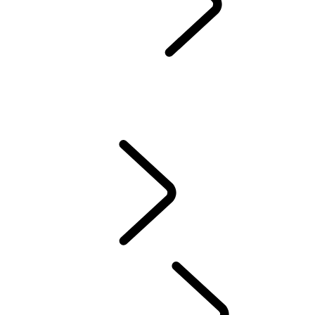
SERVIS & ZÁRUKA
SPÄTNÝ ODBER A RECYKLÁCIA
Prémiové Oleje Castrol
DEF AND ADBLUE
WLTP
NOVÉ VZNETOVÉ, ZÁŽIHOVÉ ALEBO PHEV ?
STARÁME SA O VÁŠ LAND ROVER
ZÁRUKA
VYZDVIHNUTIE A DORUČENIE VOZIDLA