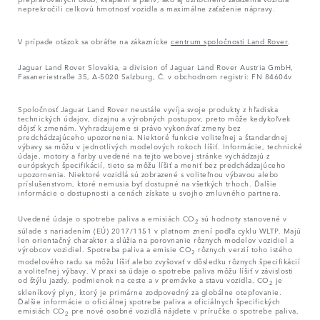
neprekročili celkovú hmotnosť vozidla a maximálne zaťaženie nápravy.
V prípade otázok sa obráťte na zákaznícke
centrum spoločnosti Land Rover
.
Jaguar Land Rover Slovakia, a division of Jaguar Land Rover Austria GmbH,
Fasaneriestraße 35, A-5020 Salzburg, Č. v obchodnom registri: FN 84604v
Spoločnosť Jaguar Land Rover neustále vyvíja svoje produkty z hľadiska
technických údajov, dizajnu a výrobných postupov, preto môže kedykoľvek
dôjsť k zmenám. Vyhradzujeme si právo vykonávať zmeny bez
predchádzajúceho upozornenia. Niektoré funkcie voliteľnej a štandardnej
výbavy sa môžu v jednotlivých modelových rokoch líšiť. Informácie, technické
údaje, motory a farby uvedené na tejto webovej stránke vychádzajú z
európskych špecifikácií, tieto sa môžu líšiť a meniť bez predchádzajúceho
upozornenia. Niektoré vozidlá sú zobrazené s voliteľnou výbavou alebo
príslušenstvom, ktoré nemusia byť dostupné na všetkých trhoch. Ďalšie
informácie o dostupnosti a cenách získate u svojho zmluvného partnera.
Uvedené údaje o spotrebe paliva a emisiách CO
sú hodnoty stanovené v
2
súlade s nariadením (EÚ) 2017/1151 v platnom znení podľa cyklu WLTP. Majú
len orientačný charakter a slúžia na porovnanie rôznych modelov vozidiel a
výrobcov vozidiel. Spotreba paliva a emisie CO
rôznych verzií toho istého
2
modelového radu sa môžu líšiť alebo zvyšovať v dôsledku rôznych špecifikácií
a voliteľnej výbavy. V praxi sa údaje o spotrebe paliva môžu líšiť v závislosti
od štýlu jazdy, podmienok na ceste a v premávke a stavu vozidla. CO
je
2
skleníkový plyn, ktorý je primárne zodpovedný za globálne otepľovanie.
Ďalšie informácie o oficiálnej spotrebe paliva a oficiálnych špecifických
emisiách CO
pre nové osobné vozidlá nájdete v príručke o spotrebe paliva,
2