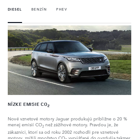
DIESEL
BENZÍN
PHEV
NÍZKE EMISIE CO
2
Nové vznetové motory Jaguar produkujú približne o 20 %
menej emisií CO
než zážihové motory. Pravdou je, že
2
zákazníci, ktorí sa od roku 2002 rozhodli pre vznetové
motory, znížili množstvo CO
vypúšťané do ovzdušia takmer