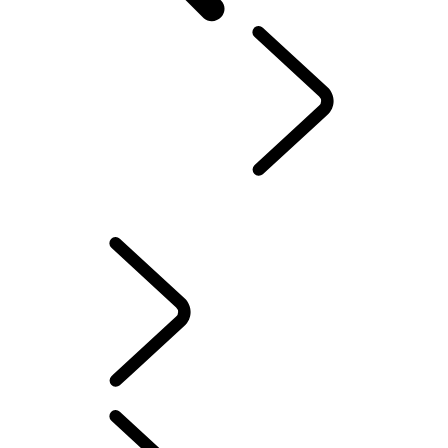
VÁŠ LAND ROVER
...
NOVÉ VZNETOVÉ, ZÁŽIHOVÉ ALEBO PHEV ?
PREHĽAD
INFORMAČNO-ZÁBAVNÉ SYSTÉMY
AKTUALIZÁCIE SOFTVÉRU