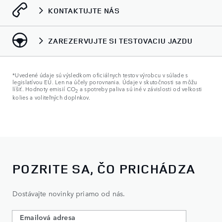
KONTAKTUJTE NÁS
ZAREZERVUJTE SI TESTOVACIU JAZDU
*Uvedené údaje sú výsledkom oficiálnych testov výrobcu v súlade s
legislatívou EÚ. Len na účely porovnania. Údaje v skutočnosti sa môžu
líšiť. Hodnoty emisií CO
a spotreby paliva sú iné v závislosti od velkosti
2
kolies a voliteľných doplnkov.
POZRITE SA, ČO PRICHÁDZA
Dostávajte novinky priamo od nás.