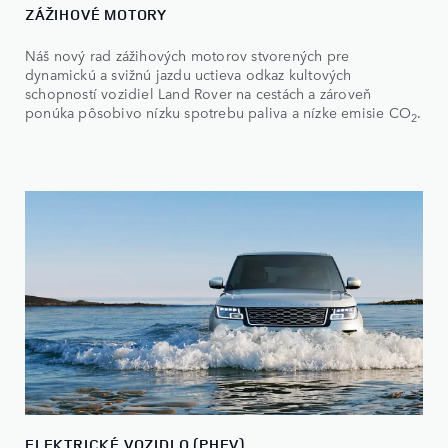
ZÁŽIHOVÉ MOTORY
Náš nový rad zážihových motorov stvorených pre
dynamickú a svižnú jazdu uctieva odkaz kultových
schopností vozidiel Land Rover na cestách a zároveň
ponúka pôsobivo nízku spotrebu paliva a nízke emisie CO
.
2
ELEKTRICKÉ VOZIDLO (PHEV)