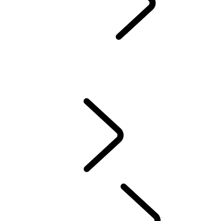
SERVIS & ZÁRUKA
SPÄTNÝ ODBER A RECYKLÁCIA
Prémiové Oleje Castrol
DEF AND ADBLUE
WLTP
NOVÉ VZNETOVÉ, ZÁŽIHOVÉ ALEBO PHEV ?
STARÁME SA O VÁŠ LAND ROVER
ZÁRUKA
VYZDVIHNUTIE A DORUČENIE VOZIDLA