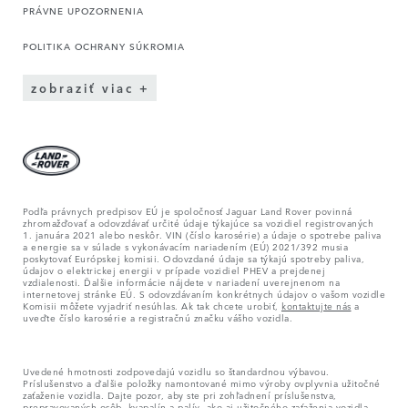
PRÁVNE UPOZORNENIA
POLITIKA OCHRANY SÚKROMIA
zobraziť viac
Podľa právnych predpisov EÚ je spoločnosť Jaguar Land Rover povinná
zhromažďovať a odovzdávať určité údaje týkajúce sa vozidiel registrovaných
1. januára 2021 alebo neskôr. VIN (číslo karosérie) a údaje o spotrebe paliva
a energie sa v súlade s vykonávacím nariadením (EÚ) 2021/392 musia
poskytovať Európskej komisii. Odovzdané údaje sa týkajú spotreby paliva,
údajov o elektrickej energii v prípade vozidiel PHEV a prejdenej
vzdialenosti. Ďalšie informácie nájdete v nariadení uverejnenom na
internetovej stránke EÚ. S odovzdávaním konkrétnych údajov o vašom vozidle
Komisii môžete vyjadriť nesúhlas. Ak tak chcete urobiť,
kontaktujte nás
a
uveďte číslo karosérie a registračnú značku vášho vozidla.
Uvedené hmotnosti zodpovedajú vozidlu so štandardnou výbavou.
Príslušenstvo a ďalšie položky namontované mimo výroby ovplyvnia užitočné
zaťaženie vozidla. Dajte pozor, aby ste pri zohľadnení príslušenstva,
prepravovaných osôb, kvapalín a palív, ako aj užitočného zaťaženia vozidla