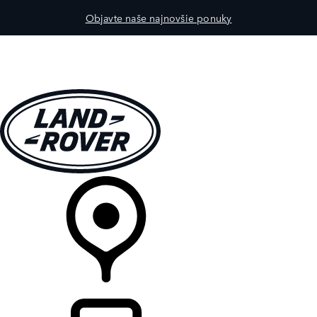
Objavte naše najnovšie ponuky
MODELY
PRE MAJITEĽOV
OBJAVTE
KÚPIŤ & JAZDIŤ
PREDAJCOVIA