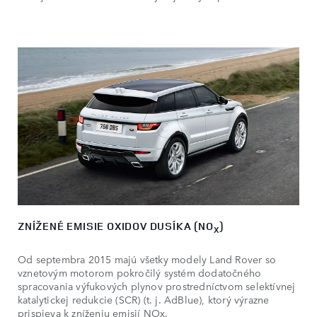
ZNÍŽENÉ EMISIE OXIDOV DUSÍKA (NO
)
X
Od septembra 2015 majú všetky modely Land Rover so
vznetovým motorom pokročilý systém dodatočného
spracovania výfukových plynov prostredníctvom selektívnej
katalytickej redukcie (SCR) (t. j. AdBlue), ktorý výrazne
prispieva k zníženiu emisií NOx.