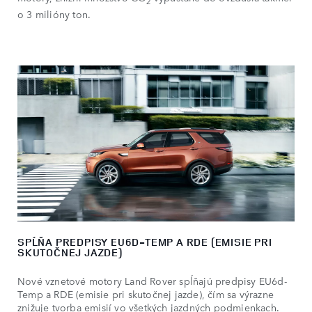
2
o 3 milióny ton.
SPĹŇA PREDPISY EU6D-TEMP A RDE (EMISIE PRI
SKUTOČNEJ JAZDE)
Nové vznetové motory Land Rover spĺňajú predpisy EU6d-
Temp a RDE (emisie pri skutočnej jazde), čím sa výrazne
znižuje tvorba emisií vo všetkých jazdných podmienkach.