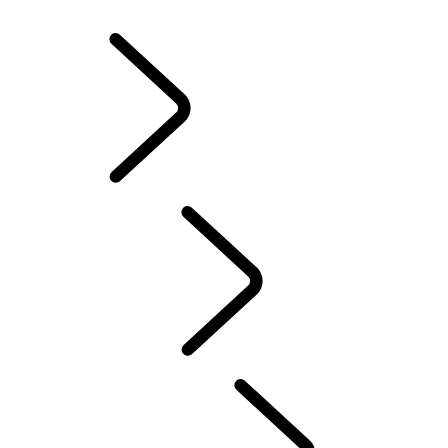
ZIMNÉ KOLESÁ A PNEUMATIKY
VLASTNÍCTVO ELEKTRICKÉHO HYBRIDNÉHO VOZIDLA
KNIŽNICA PRE MAJITEĽOV
KONTAKT
ČASTÉ OTÁZKY