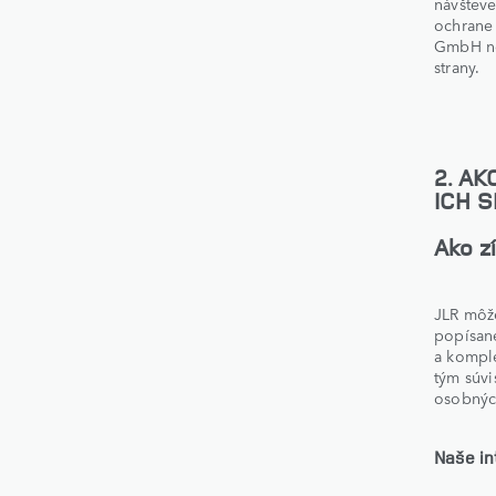
návšteve
ochrane 
GmbH nez
strany.
2. A
ICH 
Ako z
JLR môže
popísané
a komple
tým súvi
osobných
Naše in