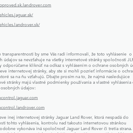
approved.sk.landrover.com
ehicles.jaguar.sk/
vehicles.landrover.sk/
 transparentnosti by sme Vás radi informovali, že toto vyhlásenie 
 údajov sa nevzťahuje na všetky internetové stránky spoločnosti JLR
y odporúčame kliknúť na odkaz s vyhlásením o ochrane osobných ú
teve internetovej stránky, aby ste si mohli pozrieť informácie o ochr
ktoré sa na ňu vzťahujú. Dbajte prosím na to, že najmä nasledujúce
ové stránky majú vlastné podmienky používania a vlastné vyhlásenia
 osobných údajov:
incontrol.jaguar.com
incontrol.landrover.com
teve inej internetovej stránky Jaguar Land Rover, ktorá nespadá do
ti tohto vyhlásenia, kontrolu nad takouto internetovou stránkou
dobne vykonáva iná spoločnosť Jaguar Land Rover či tretia strana. 