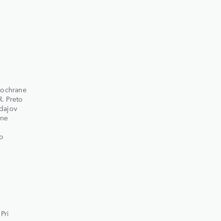
o ochrane
. Preto
dajov
ane
 o
Pri