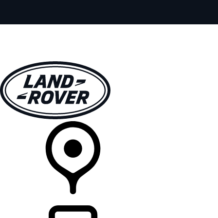
MODELY
PRE MAJITEĽOV
OBJAVTE
KÚPIŤ & JAZDIŤ
PREDAJCOVIA