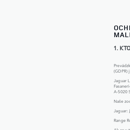
OCH
MALI
1. K
Prevádz
(GDPR) 
Jaguar 
Fasaneri
A-5020 
Naše zod
Jaguar:
Range R
Ak sa v 