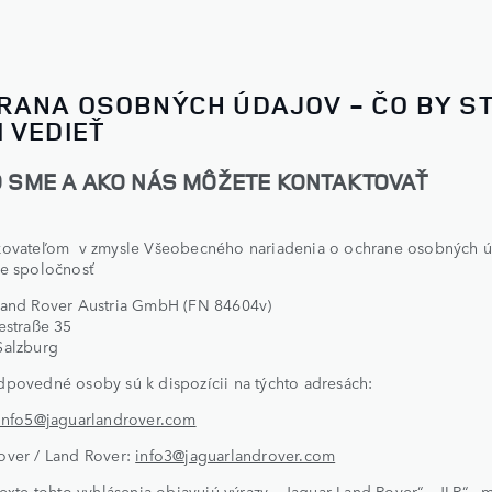
RANA OSOBNÝCH ÚDAJOV - ČO BY S
 VEDIEŤ
TO SME A AKO NÁS MÔŽETE KONTAKTOVAŤ
kovateľom v zmysle Všeobecného nariadenia o ochrane osobných 
je spoločnosť
Land Rover Austria GmbH (FN 84604v)
estraße 35
Salzburg
povedné osoby sú k dispozícii na týchto adresách:
info5@jaguarlandrover.com
over / Land Rover:
info3@jaguarlandrover.com
texte tohto vyhlásenia objavujú výrazy „Jaguar Land Rover“, „JLR“, „m