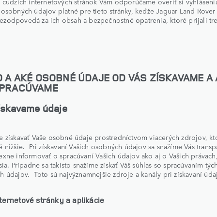
 cudzích internetových stránok Vám odporúčame overiť si vyhláseni
osobných údajov platné pre tieto stránky, keďže Jaguar Land Rover 
odpovedá za ich obsah a bezpečnostné opatrenia, ktoré prijali tre
KO A AKÉ OSOBNÉ ÚDAJE OD VÁS ZÍSKAVAME A
SPRACÚVAME
ískavame údaje
 získavať Vaše osobné údaje prostredníctvom viacerých zdrojov, kt
 nižšie. Pri získavaní Vašich osobných údajov sa snažíme Vás trans
xne informovať o spracúvaní Vašich údajov ako aj o Vašich právach,
sia. Prípadne sa takisto snažíme získať Váš súhlas so spracúvaním týc
 údajov. Toto sú najvýznamnejšie zdroje a kanály pri získavaní úda
ternetové stránky a aplikácie