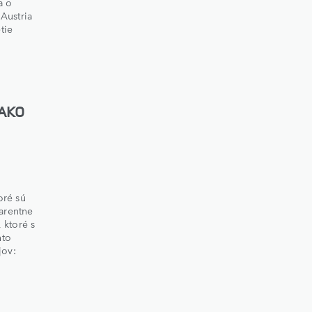
a o
Austria
tie
 AKO
oré sú
parentne
 ktoré s
hto
jov: