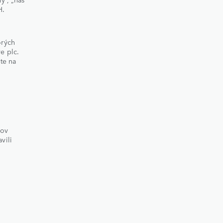
H.
orých
e plc.
te na
jov
vili