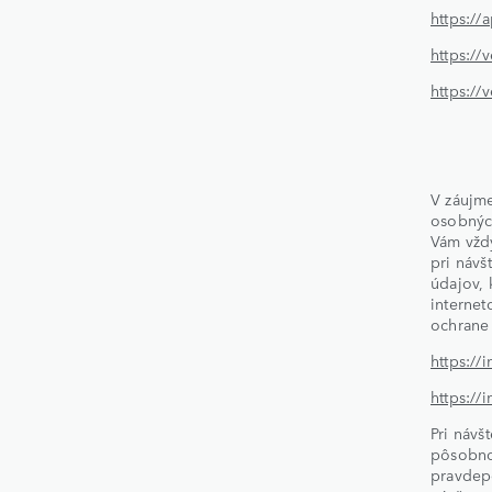
https://
https://v
https://
V záujme
osobných
Vám vžd
pri návš
údajov, 
internet
ochrane
https://
https://
Pri návš
pôsobnos
pravdepo