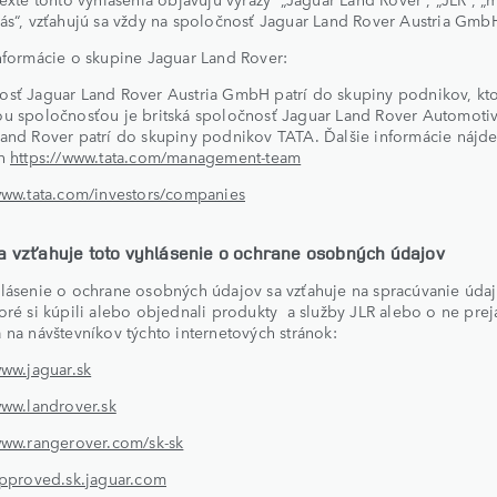
ás“, vzťahujú sa vždy na spoločnosť Jaguar Land Rover Austria Gmb
nformácie o skupine Jaguar Land Rover:
osť Jaguar Land Rover Austria GmbH patrí do skupiny podnikov, kt
u spoločnosťou je britská spoločnosť Jaguar Land Rover Automotiv
and Rover patrí do skupiny podnikov TATA. Ďalšie informácie nájde
ch
https://www.tata.com/management-team
www.tata.com/investors/companies
a vzťahuje toto vyhlásenie o ochrane osobných údajov
lásenie o ochrane osobných údajov sa vzťahuje na spracúvanie úda
oré si kúpili alebo objednali produkty a služby JLR alebo o ne preja
 na návštevníkov týchto internetových stránok:
www.jaguar.sk
www.landrover.sk
www.rangerover.com/sk-sk
approved.sk.jaguar.com