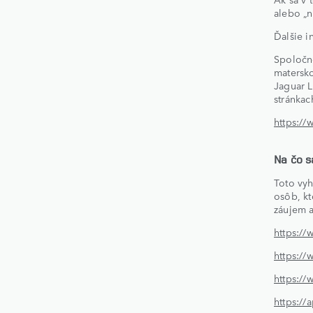
alebo „n
Ďalšie i
Spoločn
matersko
Jaguar L
stránka
https://
Na čo s
Toto vyh
osôb, kt
záujem a
https://
https://
https://
https://