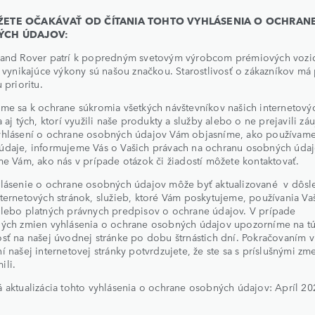
ETE OČAKÁVAŤ OD ČÍTANIA TOHTO VYHLÁSENIA O OCHRAN
ÝCH ÚDAJOV:
Land Rover patrí k popredným svetovým výrobcom prémiových vozi
a vynikajúce výkony sú našou značkou. Starostlivosť o zákazníkov má
 prioritu.
me sa k ochrane súkromia všetkých návštevníkov našich internetový
a aj tých, ktorí využili naše produkty a služby alebo o ne prejavili z
yhlásení o ochrane osobných údajov Vám objasníme, ako používam
údaje, informujeme Vás o Vašich právach na ochranu osobných údaj
me Vám, ako nás v prípade otázok či žiadostí môžete kontaktovať.
hlásenie o ochrane osobných údajov môže byť aktualizované v dôsl
ternetových stránok, služieb, ktoré Vám poskytujeme, používania Va
alebo platných právnych predpisov o ochrane údajov. V prípade
ných zmien vyhlásenia o ochrane osobných údajov upozorníme na t
sť na našej úvodnej stránke po dobu štrnástich dní. Pokračovaním v
í našej internetovej stránky potvrdzujete, že ste sa s príslušnými z
ili.
 aktualizácia tohto vyhlásenia o ochrane osobných údajov: Apríl 20