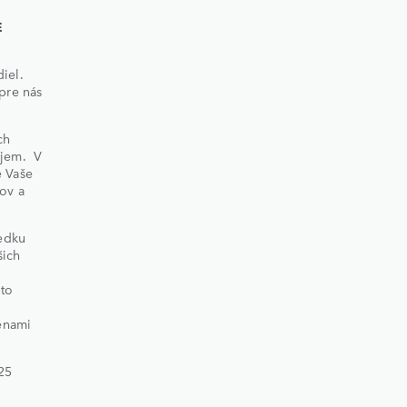
E
diel.
 pre nás
ch
áujem. V
e Vaše
ov a
edku
šich
úto
menami
25