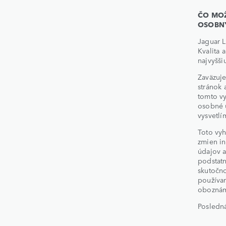
ČO MOŽ
OSOBN
Jaguar 
Kvalita 
najvyššiu
Zaväzuje
stránok 
tomto v
osobné 
vysvetlí
Toto vy
zmien in
údajov 
podstat
skutočno
používan
oboznám
Posledná