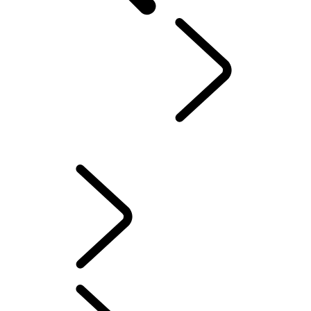
VÁŠ LAND ROVER
...
VYZDVIHNUTIE A DORUČENIE VOZIDLA
PREHĽAD
INFORMAČNO-ZÁBAVNÉ SYSTÉMY
AKTUALIZÁCIE SOFTVÉRU