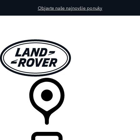
Objavte naše najnovšie ponuky
MODELY
PRE MAJITEĽOV
OBJAVTE
KÚPIŤ & JAZDIŤ
PREDAJCOVIA