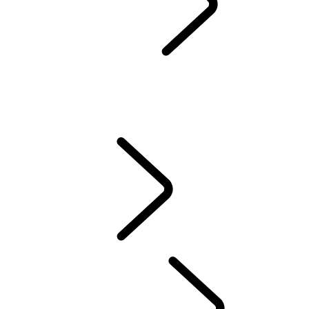
SERVIS & ZÁRUKA
SPÄTNÝ ODBER A RECYKLÁCIA
Prémiové Oleje Castrol
DEF AND ADBLUE
WLTP
NOVÉ VZNETOVÉ, ZÁŽIHOVÉ ALEBO PHEV ?
STARÁME SA O VÁŠ LAND ROVER
ZÁRUKA
VYZDVIHNUTIE A DORUČENIE VOZIDLA