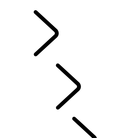
ZIMNÉ KOLESÁ A PNEUMATIKY
VLASTNÍCTVO ELEKTRICKÉHO HYBRIDNÉHO VOZIDLA
KNIŽNICA PRE MAJITEĽOV
KONTAKT
ČASTÉ OTÁZKY