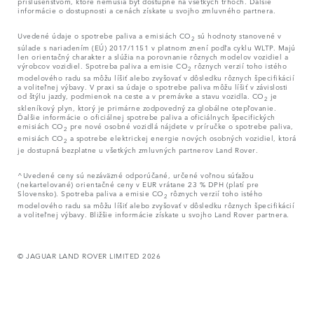
príslušenstvom, ktoré nemusia byť dostupné na všetkých trhoch. Ďalšie
informácie o dostupnosti a cenách získate u svojho zmluvného partnera.
Uvedené údaje o spotrebe paliva a emisiách CO
sú hodnoty stanovené v
2
súlade s nariadením (EÚ) 2017/1151 v platnom znení podľa cyklu WLTP. Majú
len orientačný charakter a slúžia na porovnanie rôznych modelov vozidiel a
výrobcov vozidiel. Spotreba paliva a emisie CO
rôznych verzií toho istého
2
modelového radu sa môžu líšiť alebo zvyšovať v dôsledku rôznych špecifikácií
a voliteľnej výbavy. V praxi sa údaje o spotrebe paliva môžu líšiť v závislosti
od štýlu jazdy, podmienok na ceste a v premávke a stavu vozidla. CO
je
2
skleníkový plyn, ktorý je primárne zodpovedný za globálne otepľovanie.
Ďalšie informácie o oficiálnej spotrebe paliva a oficiálnych špecifických
emisiách CO
pre nové osobné vozidlá nájdete v príručke o spotrebe paliva,
2
emisiách CO
a spotrebe elektrickej energie nových osobných vozidiel, ktorá
2
je dostupná bezplatne u všetkých zmluvných partnerov Land Rover.
^Uvedené ceny sú nezáväzné odporúčané, určené voľnou súťažou
(nekartelované) orientačné ceny v EUR vrátane 23 % DPH (platí pre
Slovensko). Spotreba paliva a emisie CO
rôznych verzií toho istého
2
modelového radu sa môžu líšiť alebo zvyšovať v dôsledku rôznych špecifikácií
a voliteľnej výbavy. Bližšie informácie získate u svojho Land Rover partnera.
© JAGUAR LAND ROVER LIMITED 2026