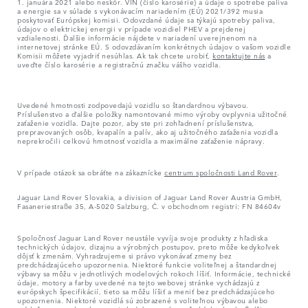
1. januára 2021 alebo neskôr. VIN (číslo karosérie) a údaje o spotrebe paliva
a energie sa v súlade s vykonávacím nariadením (EÚ) 2021/392 musia
poskytovať Európskej komisii. Odovzdané údaje sa týkajú spotreby paliva,
údajov o elektrickej energii v prípade vozidiel PHEV a prejdenej
vzdialenosti. Ďalšie informácie nájdete v nariadení uverejnenom na
internetovej stránke EÚ. S odovzdávaním konkrétnych údajov o vašom vozidle
Komisii môžete vyjadriť nesúhlas. Ak tak chcete urobiť,
kontaktujte nás
a
uveďte číslo karosérie a registračnú značku vášho vozidla.
Uvedené hmotnosti zodpovedajú vozidlu so štandardnou výbavou.
Príslušenstvo a ďalšie položky namontované mimo výroby ovplyvnia užitočné
zaťaženie vozidla. Dajte pozor, aby ste pri zohľadnení príslušenstva,
prepravovaných osôb, kvapalín a palív, ako aj užitočného zaťaženia vozidla
neprekročili celkovú hmotnosť vozidla a maximálne zaťaženie nápravy.
V prípade otázok sa obráťte na zákaznícke
centrum spoločnosti Land Rover
.
Jaguar Land Rover Slovakia, a division of Jaguar Land Rover Austria GmbH,
Fasaneriestraße 35, A-5020 Salzburg, Č. v obchodnom registri: FN 84604v
Spoločnosť Jaguar Land Rover neustále vyvíja svoje produkty z hľadiska
technických údajov, dizajnu a výrobných postupov, preto môže kedykoľvek
dôjsť k zmenám. Vyhradzujeme si právo vykonávať zmeny bez
predchádzajúceho upozornenia. Niektoré funkcie voliteľnej a štandardnej
výbavy sa môžu v jednotlivých modelových rokoch líšiť. Informácie, technické
údaje, motory a farby uvedené na tejto webovej stránke vychádzajú z
európskych špecifikácií, tieto sa môžu líšiť a meniť bez predchádzajúceho
upozornenia. Niektoré vozidlá sú zobrazené s voliteľnou výbavou alebo