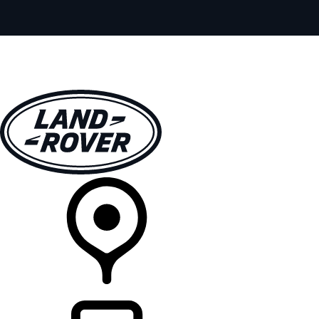
MODELY
PRE MAJITEĽOV
OBJAVTE
KÚPIŤ & JAZDIŤ
PREDAJCOVIA