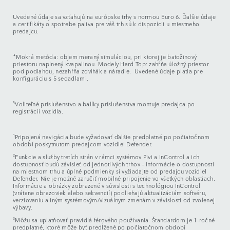
Uvedené údaje sa vzťahujú na európske trhy s normou Euro 6. Ďalšie údaje
a certifikáty o spotrebe paliva pre váš trh sú k dispozícii u miestneho
predajcu.
✦
Mokrá metóda: objem meraný simuláciou, pri ktorej je batožinový
priestoru naplnený kvapalinou. Modely Hard Top: zahŕňa úložný priestor
pod podlahou, nezahŕňa zdvihák a náradie. Uvedené údaje platia pre
konfiguráciu s 5 sedadlami.
§
Voliteľné príslušenstvo a balíky príslušenstva montuje predajca po
registrácii vozidla.
1
Pripojená navigácia bude vyžadovať ďalšie predplatné po počiatočnom
období poskytnutom predajcom vozidiel Defender.
2
Funkcie a služby tretích strán v rámci systémov Pivi a InControl a ich
dostupnosť budú závisieť od jednotlivých trhov – informácie o dostupnosti
na miestnom trhu a úplné podmienky si vyžiadajte od predajcu vozidiel
Defender. Nie je možné zaručiť mobilné pripojenie vo všetkých oblastiach.
Informácie a obrázky zobrazené v súvislosti s technológiou InControl
(vrátane obrazoviek alebo sekvencií) podliehajú aktualizáciám softvéru,
verziovaniu a iným systémovým/vizuálnym zmenám v závislosti od zvolenej
výbavy.
3
Môžu sa uplatňovať pravidlá férového používania. Štandardom je 1-ročné
predplatné, ktoré môže byť predĺžené po počiatočnom období