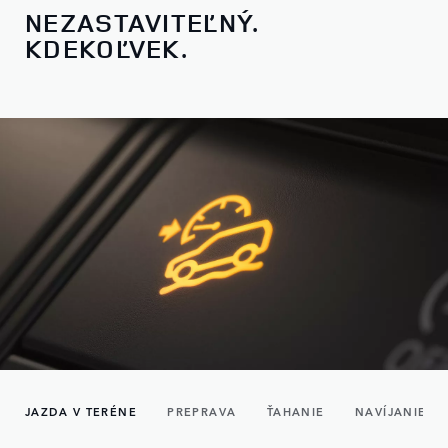
NEZASTAVITEĽNÝ.
KDEKOĽVEK.
JAZDA V TERÉNE
PREPRAVA
ŤAHANIE
NAVÍJANIE