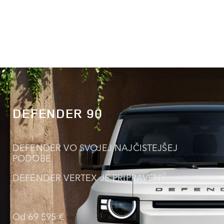
DEFENDER 90
DEFENDER VO SVOJEJ NAJČISTEJŠEJ
PODOBE
DEFENDER VERTEX JE PRIPRAVENÝ.
0
0
1
Od 69 595 €