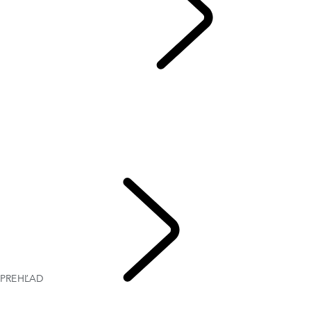
DEFENDER 90
...
PREHĽAD
PREHĽAD
GALÉRIA
MODELY A TECHNICKÉ PARAMETRE
PERSONALIZÁCIA
HARD TOP
AKTUÁLNE PONUKY
FIREMNÉ RIEŠENIA A MOBILITA
PREHĽAD
DEFENDER
90