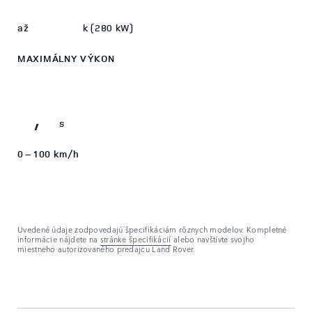
3
380
až
k (280 kW)
4
MAXIMÁLNY VÝKON
5
6
0
6,0
,
s
0 – 100 km/h
Uvedené údaje zodpovedajú špecifikáciám rôznych modelov. Kompletné
informácie nájdete na
stránke špecifikácií
alebo navštívte svojho
miestneho autorizovaného predajcu Land Rover.