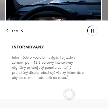
1
/ 6
INFORMOVANÝ
Informácie o vozidle, navigácii a jazde v
zornom poli. 12,3-palcový interaktívny
digitálny prístrojový panel a voliteľný
projekčný displej obsahujú všetky informácie,
1
aby ste sa mohli sústrediť na cestu.