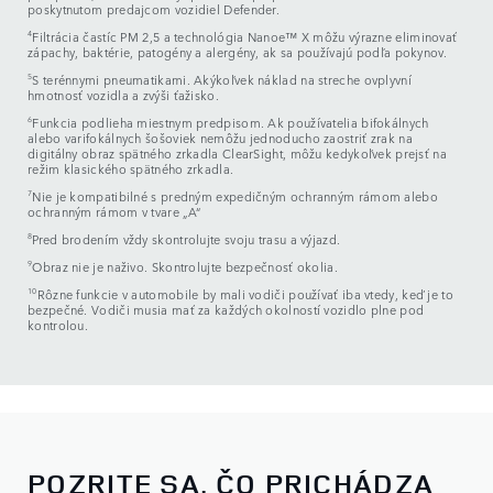
poskytnutom predajcom vozidiel Defender.
4
Filtrácia častíc PM 2,5 a technológia Nanoe™ X môžu výrazne eliminovať
zápachy, baktérie, patogény a alergény, ak sa používajú podľa pokynov.
5
S terénnymi pneumatikami. Akýkoľvek náklad na streche ovplyvní
hmotnosť vozidla a zvýši ťažisko.
6
Funkcia podlieha miestnym predpisom. Ak používatelia bifokálnych
alebo varifokálnych šošoviek nemôžu jednoducho zaostriť zrak na
digitálny obraz spätného zrkadla ClearSight, môžu kedykoľvek prejsť na
režim klasického spätného zrkadla.
7
Nie je kompatibilné s predným expedičným ochranným rámom alebo
ochranným rámom v tvare „A“
8
Pred brodením vždy skontrolujte svoju trasu a výjazd.
9
Obraz nie je naživo. Skontrolujte bezpečnosť okolia.
10
Rôzne funkcie v automobile by mali vodiči používať iba vtedy, keď je to
bezpečné. Vodiči musia mať za každých okolností vozidlo plne pod
kontrolou.
POZRITE SA, ČO PRICHÁDZA