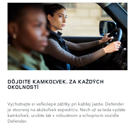
Vyberte si Defender. A urobte z neho svoj.
DÔJDITE KAMKOĽVEK. ZA KAŽDÝCH
OKOLNOSTÍ
Vychutnajte si veľkolepé zážitky pri každej jazde. Defender
je stvorený na akúkoľvek expedíciu. Nech už sa teda vydáte
kamkoľvek, urobte tak v robustnom a schopnom vozidle
Defender.