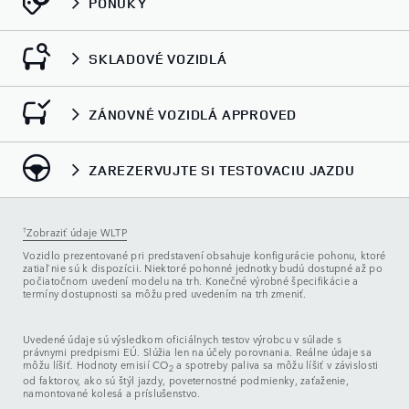
PONUKY
SKLADOVÉ VOZIDLÁ
ZÁNOVNÉ VOZIDLÁ APPROVED
ZAREZERVUJTE SI TESTOVACIU JAZDU
†
Zobraziť údaje WLTP
Vozidlo prezentované pri predstavení obsahuje konfigurácie pohonu, ktoré
zatiaľ nie sú k dispozícii. Niektoré pohonné jednotky budú dostupné až po
počiatočnom uvedení modelu na trh. Konečné výrobné špecifikácie a
termíny dostupnosti sa môžu pred uvedením na trh zmeniť.
Uvedené údaje sú výsledkom oficiálnych testov výrobcu v súlade s
právnymi predpismi EÚ. Slúžia len na účely porovnania. Reálne údaje sa
môžu líšiť. Hodnoty emisií CO
a spotreby paliva sa môžu líšiť v závislosti
2
od faktorov, ako sú štýl jazdy, poveternostné podmienky, zaťaženie,
namontované kolesá a príslušenstvo.