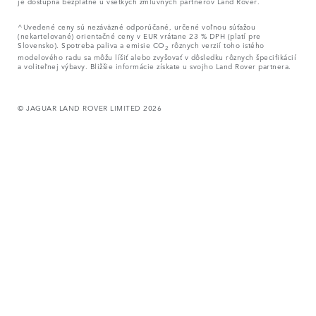
je dostupná bezplatne u všetkých zmluvných partnerov Land Rover.
^Uvedené ceny sú nezáväzné odporúčané, určené voľnou súťažou
(nekartelované) orientačné ceny v EUR vrátane 23 % DPH (platí pre
Slovensko). Spotreba paliva a emisie CO
rôznych verzií toho istého
2
modelového radu sa môžu líšiť alebo zvyšovať v dôsledku rôznych špecifikácií
a voliteľnej výbavy. Bližšie informácie získate u svojho Land Rover partnera.
© JAGUAR LAND ROVER LIMITED 2026