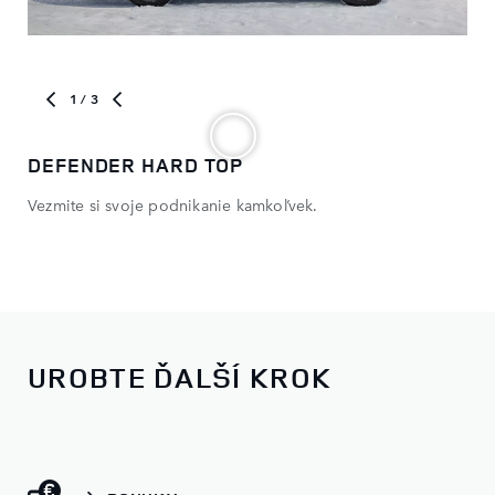
1
/ 3
DEFENDER HARD TOP
MO
Vezmite si svoje podnikanie kamkoľvek.
Zob
par
UROBTE ĎALŠÍ KROK