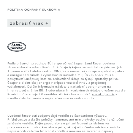
POLITIKA OCHRANY SÚKROMIA
zobraziť viac
Podľa právnych predpisov EÚ je spoločnosť Jaguar Land Rover povinná
zhromažďovať a odovzdávať určité údaje týkajúce sa vozidiel registrovaných
1. januára 2021 alebo neskôr. VIN (číslo karosérie) a údaje o spotrebe paliva
a energie sa v súlade s vykonávacím nariadením (EÚ) 2021/392 musia
poskytovať Európskej komisii. Odovzdané údaje sa týkajú spotreby paliva,
údajov o elektrickej energii v prípade vozidiel PHEV a prejdenej
vzdialenosti. Ďalšie informácie nájdete v nariadení uverejnenom na
internetovej stránke EÚ. S odovzdávaním konkrétnych údajov o vašom vozidle
Komisii môžete vyjadriť nesúhlas. Ak tak chcete urobiť,
kontaktujte nás
a
uveďte číslo karosérie a registračnú značku vášho vozidla.
Uvedené hmotnosti zodpovedajú vozidlu so štandardnou výbavou.
Príslušenstvo a ďalšie položky namontované mimo výroby ovplyvnia užitočné
zaťaženie vozidla. Dajte pozor, aby ste pri zohľadnení príslušenstva,
prepravovaných osôb, kvapalín a palív, ako aj užitočného zaťaženia vozidla
neprekročili celkovú hmotnosť vozidla a maximálne zaťaženie nápravy.