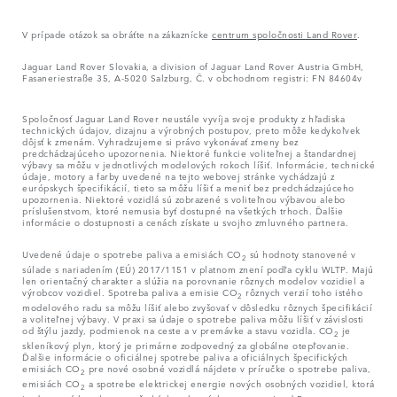
V prípade otázok sa obráťte na zákaznícke
centrum spoločnosti Land Rover
.
Jaguar Land Rover Slovakia, a division of Jaguar Land Rover Austria GmbH,
Fasaneriestraße 35, A-5020 Salzburg, Č. v obchodnom registri: FN 84604v
Spoločnosť Jaguar Land Rover neustále vyvíja svoje produkty z hľadiska
technických údajov, dizajnu a výrobných postupov, preto môže kedykoľvek
dôjsť k zmenám. Vyhradzujeme si právo vykonávať zmeny bez
predchádzajúceho upozornenia. Niektoré funkcie voliteľnej a štandardnej
výbavy sa môžu v jednotlivých modelových rokoch líšiť. Informácie, technické
údaje, motory a farby uvedené na tejto webovej stránke vychádzajú z
európskych špecifikácií, tieto sa môžu líšiť a meniť bez predchádzajúceho
upozornenia. Niektoré vozidlá sú zobrazené s voliteľnou výbavou alebo
príslušenstvom, ktoré nemusia byť dostupné na všetkých trhoch. Ďalšie
informácie o dostupnosti a cenách získate u svojho zmluvného partnera.
Uvedené údaje o spotrebe paliva a emisiách CO
sú hodnoty stanovené v
2
súlade s nariadením (EÚ) 2017/1151 v platnom znení podľa cyklu WLTP. Majú
len orientačný charakter a slúžia na porovnanie rôznych modelov vozidiel a
výrobcov vozidiel. Spotreba paliva a emisie CO
rôznych verzií toho istého
2
modelového radu sa môžu líšiť alebo zvyšovať v dôsledku rôznych špecifikácií
a voliteľnej výbavy. V praxi sa údaje o spotrebe paliva môžu líšiť v závislosti
od štýlu jazdy, podmienok na ceste a v premávke a stavu vozidla. CO
je
2
skleníkový plyn, ktorý je primárne zodpovedný za globálne otepľovanie.
Ďalšie informácie o oficiálnej spotrebe paliva a oficiálnych špecifických
emisiách CO
pre nové osobné vozidlá nájdete v príručke o spotrebe paliva,
2
emisiách CO
a spotrebe elektrickej energie nových osobných vozidiel, ktorá
2