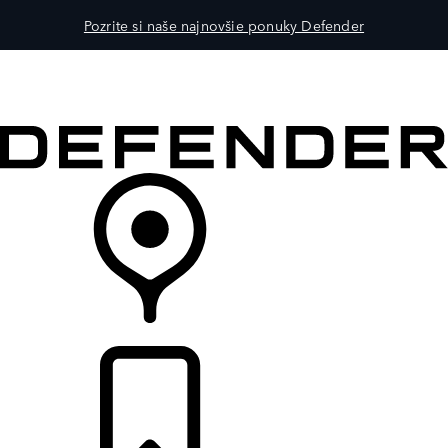
Pozrite si naše najnovšie ponuky Defender
MODELY
PRE MAJITEĽOV
OBJAVTE
KÚPIŤ & JAZDIŤ
PREDAJCOVIA