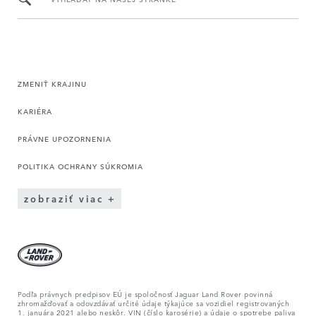
ZMENIŤ KRAJINU
KARIÉRA
PRÁVNE UPOZORNENIA
POLITIKA OCHRANY SÚKROMIA
zobraziť viac
Podľa právnych predpisov EÚ je spoločnosť Jaguar Land Rover povinná
zhromažďovať a odovzdávať určité údaje týkajúce sa vozidiel registrovaných
1. januára 2021 alebo neskôr. VIN (číslo karosérie) a údaje o spotrebe paliva