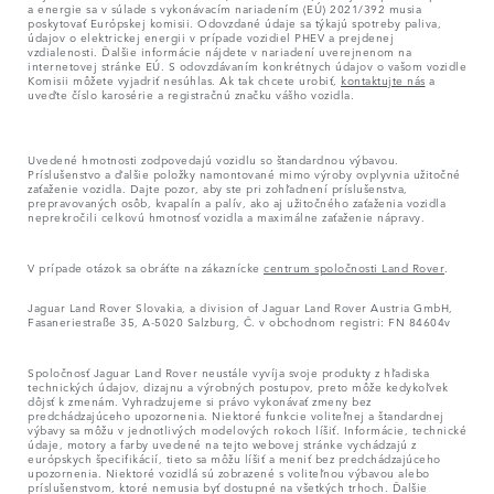
a energie sa v súlade s vykonávacím nariadením (EÚ) 2021/392 musia
poskytovať Európskej komisii. Odovzdané údaje sa týkajú spotreby paliva,
údajov o elektrickej energii v prípade vozidiel PHEV a prejdenej
vzdialenosti. Ďalšie informácie nájdete v nariadení uverejnenom na
internetovej stránke EÚ. S odovzdávaním konkrétnych údajov o vašom vozidle
Komisii môžete vyjadriť nesúhlas. Ak tak chcete urobiť,
kontaktujte nás
a
uveďte číslo karosérie a registračnú značku vášho vozidla.
Uvedené hmotnosti zodpovedajú vozidlu so štandardnou výbavou.
Príslušenstvo a ďalšie položky namontované mimo výroby ovplyvnia užitočné
zaťaženie vozidla. Dajte pozor, aby ste pri zohľadnení príslušenstva,
prepravovaných osôb, kvapalín a palív, ako aj užitočného zaťaženia vozidla
neprekročili celkovú hmotnosť vozidla a maximálne zaťaženie nápravy.
V prípade otázok sa obráťte na zákaznícke
centrum spoločnosti Land Rover
.
Jaguar Land Rover Slovakia, a division of Jaguar Land Rover Austria GmbH,
Fasaneriestraße 35, A-5020 Salzburg, Č. v obchodnom registri: FN 84604v
Spoločnosť Jaguar Land Rover neustále vyvíja svoje produkty z hľadiska
technických údajov, dizajnu a výrobných postupov, preto môže kedykoľvek
dôjsť k zmenám. Vyhradzujeme si právo vykonávať zmeny bez
predchádzajúceho upozornenia. Niektoré funkcie voliteľnej a štandardnej
výbavy sa môžu v jednotlivých modelových rokoch líšiť. Informácie, technické
údaje, motory a farby uvedené na tejto webovej stránke vychádzajú z
európskych špecifikácií, tieto sa môžu líšiť a meniť bez predchádzajúceho
upozornenia. Niektoré vozidlá sú zobrazené s voliteľnou výbavou alebo
príslušenstvom, ktoré nemusia byť dostupné na všetkých trhoch. Ďalšie