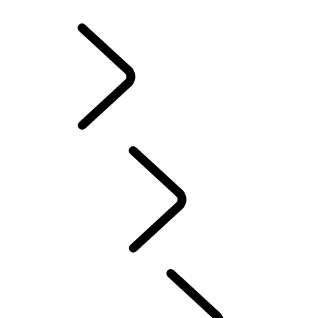
ZIMNÉ KOLESÁ A PNEUMATIKY
VLASTNÍCTVO ELEKTRICKÉHO HYBRIDNÉHO VOZIDLA
KNIŽNICA PRE MAJITEĽOV
KONTAKT
ČASTÉ OTÁZKY