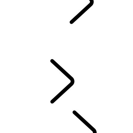
SERVIS & ZÁRUKA
SPÄTNÝ ODBER A RECYKLÁCIA
Prémiové Oleje Castrol
DEF AND ADBLUE
WLTP
NOVÉ VZNETOVÉ, ZÁŽIHOVÉ ALEBO PHEV ?
STARÁME SA O VÁŠ LAND ROVER
ZÁRUKA
VYZDVIHNUTIE A DORUČENIE VOZIDLA