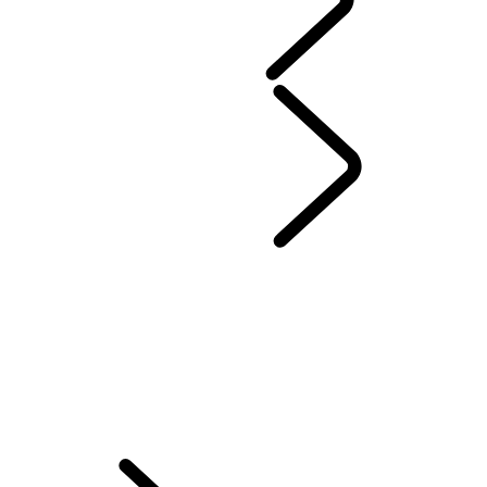
SEZÓNNE PONUKY
SERVIS & ZÁRUKA
...
ONLINE SERVISNÁ HISTÓRIA
OBJEDNÁVKA DO SERVISU
PREHĽAD
ONLINE SERVISNÁ HISTÓRIA
PRÉMIOVÉ OLEJE CASTROL
POMOC PRI PORUCHÁCH V AKEJKOĽVEK SITUÁCII
CERTIFIKOVANÉ KAROSÁRNE A LAKOVNE
SIEŤ AUTORIZOVANÝCH OPRAVOVNÍ HLINÍKOVÝCH KAROSÉRIÍ
ONLINE TK+EK
ZIMNÉ KOLESÁ A PNEUMATIKY