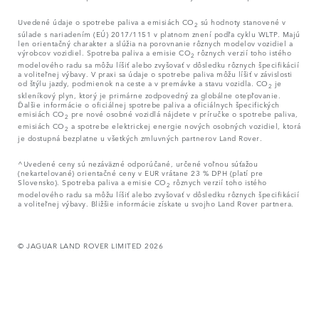
Uvedené údaje o spotrebe paliva a emisiách CO
sú hodnoty stanovené v
2
súlade s nariadením (EÚ) 2017/1151 v platnom znení podľa cyklu WLTP. Majú
len orientačný charakter a slúžia na porovnanie rôznych modelov vozidiel a
výrobcov vozidiel. Spotreba paliva a emisie CO
rôznych verzií toho istého
2
modelového radu sa môžu líšiť alebo zvyšovať v dôsledku rôznych špecifikácií
a voliteľnej výbavy. V praxi sa údaje o spotrebe paliva môžu líšiť v závislosti
od štýlu jazdy, podmienok na ceste a v premávke a stavu vozidla. CO
je
2
skleníkový plyn, ktorý je primárne zodpovedný za globálne otepľovanie.
Ďalšie informácie o oficiálnej spotrebe paliva a oficiálnych špecifických
emisiách CO
pre nové osobné vozidlá nájdete v príručke o spotrebe paliva,
2
emisiách CO
a spotrebe elektrickej energie nových osobných vozidiel, ktorá
2
je dostupná bezplatne u všetkých zmluvných partnerov Land Rover.
^Uvedené ceny sú nezáväzné odporúčané, určené voľnou súťažou
(nekartelované) orientačné ceny v EUR vrátane 23 % DPH (platí pre
Slovensko). Spotreba paliva a emisie CO
rôznych verzií toho istého
2
modelového radu sa môžu líšiť alebo zvyšovať v dôsledku rôznych špecifikácií
a voliteľnej výbavy. Bližšie informácie získate u svojho Land Rover partnera.
© JAGUAR LAND ROVER LIMITED 2026