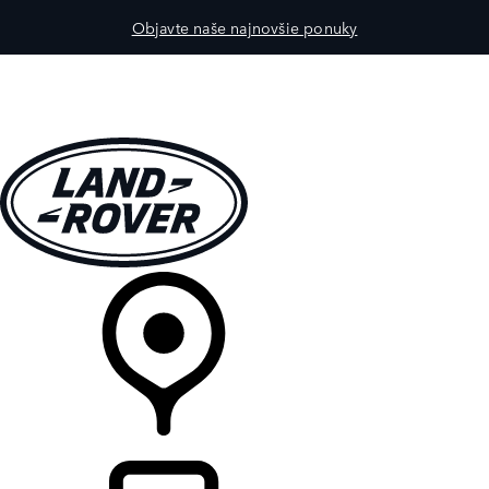
Objavte naše najnovšie ponuky
MODELY
PRE MAJITEĽOV
OBJAVTE
KÚPIŤ & JAZDIŤ
PREDAJCOVIA