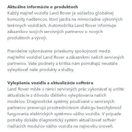
Aktuálne informácie o produktoch
Každý majiteľ vozidla Land Rover je súčasťou globálnej
komunity nadšencov, ktorí jazdia na mimoriadne výkonných
terénnych vozidlách. Automobilka Land Rover informuje
zákazníkov svojich servisných partnerov o nových
produktoch a vývoji.
Pravidelne vykonávame prieskumy spokojnosti medzi
majiteľmi vozidiel Land Rover a zákazníkmi našich servisných
partnerov. Vaše podnety a kritika nám pomáhajú neustále
vylepšovať naše produkty a služby.
Vylepšenia vozidla a aktualizácie softvéru
Land Rover môže v rámci servisných prác vykonávať aj určité
aktualizácie z dôvodu ďalšieho vylepšovania našich
modelov. Diagnostické systémy používané u servisných
partnerov preverujú prostredníctvom dialógu bezchybnosť
fungovania elektrických systémov vášho vozidla. V prípade
potreby dokáže diagnostický systém aktualizovať softvér
riadiacich modulov vášho vozidla na najnovšiu úroveň.