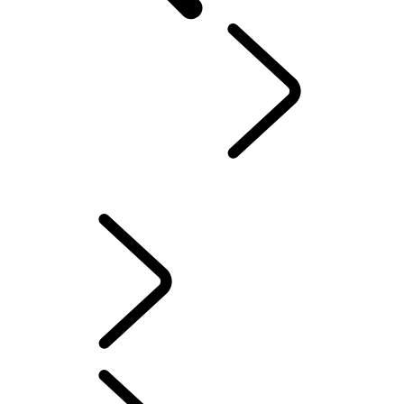
VÁŠ LAND ROVER
...
SERVIS & ZÁRUKA
PREHĽAD
INFORMAČNO-ZÁBAVNÉ SYSTÉMY
AKTUALIZÁCIE SOFTVÉRU