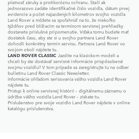
platnosť záruky a protikoróznu ochranu. Stačí ak
jednorazovo zadáte identifikačné číslo vozidla, dátum prvej
evidencie a počet najazdených kilometrov svojho vozidla
Land Rover a môžete sa spoľahnúť na to, že niekoľko
týždňov pred blížiacim sa termínom servisnej prehliadky
dostanete príslušné pripomenutie. Vďaka tomu budete mať
dostatok času, aby ste si u svojho partnera Land Rover
dohodli konkrétny termín servisu. Partnera Land Rover vo
svojom okolí nájdete tu.
LAND ROVER CLASSIC
Jazdíte na klasickom modeli a
chceli by ste dostávať servisné informácie prispôsobené
svojmu vozidlu? V tom prípade sa zaregistrujte tu na odber
bulletinu Land Rover Classic Newsletter.
Informácie ohľadom serisovania vášho vozidla Land Rover
nájdete tu.
Prístup k online servisnej histórii – digitálnemu záznamu o
údržbe vášho vozidla Land Rover – získate tu.
Príslušenstvo pre svoje vozidlo Land Rover nájdete v online
katalógu príslušenstva.