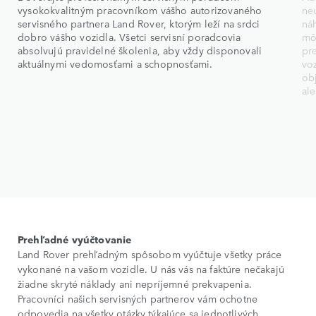
vysokokvalitným pracovníkom vášho autorizovaného
ne
servisného partnera Land Rover, ktorým leží na srdci
ná
dobro vášho vozidla. Všetci servisní poradcovia
mô
absolvujú pravidelné školenia, aby vždy disponovali
pr
aktuálnymi vedomosťami a schopnosťami.
vo
ob
al
Prehľadné vyúčtovanie
Land Rover prehľadným spôsobom vyúčtuje všetky práce
vykonané na vašom vozidle. U nás vás na faktúre nečakajú
žiadne skryté náklady ani nepríjemné prekvapenia.
Pracovníci našich servisných partnerov vám ochotne
odpovedia na všetky otázky týkajúce sa jednotlivých