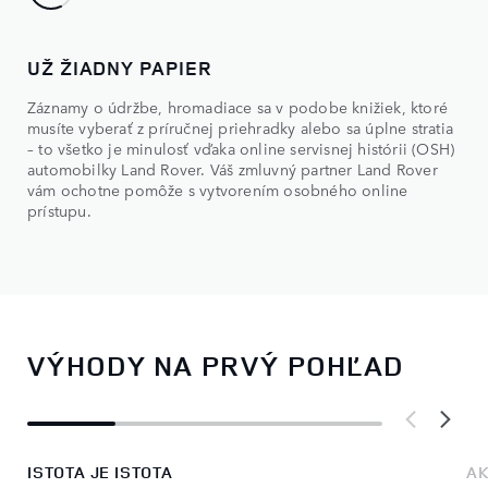
UŽ ŽIADNY PAPIER
NE
Záznamy o údržbe, hromadiace sa v podobe knižiek, ktoré
Pri
musíte vyberať z príručnej priehradky alebo sa úplne stratia
Lan
– to všetko je minulosť vďaka online servisnej histórii (OSH)
do 
automobilky Land Rover. Váš zmluvný partner Land Rover
bud
vám ochotne pomôže s vytvorením osobného online
prístupu.
VÝHODY NA PRVÝ POHĽAD
ISTOTA JE ISTOTA
A