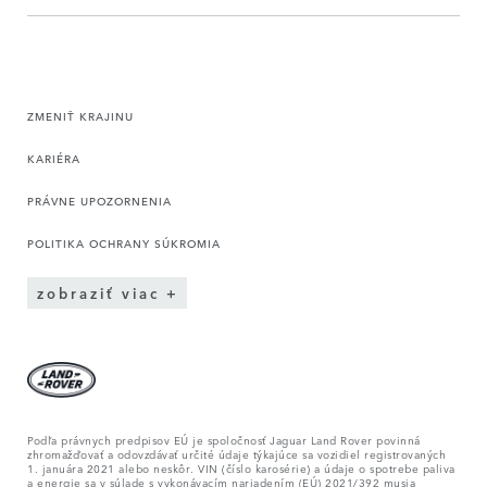
ZMENIŤ KRAJINU
KARIÉRA
PRÁVNE UPOZORNENIA
POLITIKA OCHRANY SÚKROMIA
zobraziť viac
Podľa právnych predpisov EÚ je spoločnosť Jaguar Land Rover povinná
zhromažďovať a odovzdávať určité údaje týkajúce sa vozidiel registrovaných
1. januára 2021 alebo neskôr. VIN (číslo karosérie) a údaje o spotrebe paliva
a energie sa v súlade s vykonávacím nariadením (EÚ) 2021/392 musia