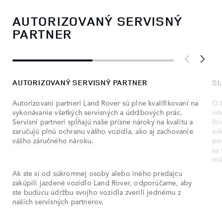
AUTORIZOVANÝ SERVISNÝ
PARTNER
AUTORIZOVANÝ SERVISNÝ PARTNER
SL
Autorizovaní partneri Land Rover sú plne kvalifikovaní na
O 
vykonávanie všetkých servisných a údržbových prác.
in
Servisní partneri spĺňajú naše prísne nároky na kvalitu a
Rov
zaručujú plnú ochranu vášho vozidla, ako aj zachovanie
exk
vášho záručného nároku.
po
sa 
zís
Ak ste si od súkromnej osoby alebo iného predajcu
zakúpili jazdené vozidlo Land Rover, odporúčame, aby
ste budúcu údržbu svojho vozidla zverili jednému z
našich servisných partnerov.