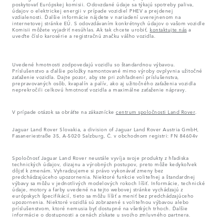
poskytovať Európskej komisii. Odovzdané údaje sa týkajú spotreby paliva,
údajov o elektrickej energii v prípade vozidiel PHEV a prejdenej
vzdialenosti. Ďalšie informácie nájdete v nariadení uverejnenom na
internetovej stránke EÚ. S odovzdávaním konkrétnych údajov o vašom vozidle
Komisii môžete vyjadriť nesúhlas. Ak tak chcete urobiť,
kontaktujte nás
a
uveďte číslo karosérie a registračnú značku vášho vozidla.
Uvedené hmotnosti zodpovedajú vozidlu so štandardnou výbavou.
Príslušenstvo a ďalšie položky namontované mimo výroby ovplyvnia užitočné
zaťaženie vozidla. Dajte pozor, aby ste pri zohľadnení príslušenstva,
prepravovaných osôb, kvapalín a palív, ako aj užitočného zaťaženia vozidla
neprekročili celkovú hmotnosť vozidla a maximálne zaťaženie nápravy.
V prípade otázok sa obráťte na zákaznícke
centrum spoločnosti Land Rover
.
Jaguar Land Rover Slovakia, a division of Jaguar Land Rover Austria GmbH,
Fasaneriestraße 35, A-5020 Salzburg, Č. v obchodnom registri: FN 84604v
Spoločnosť Jaguar Land Rover neustále vyvíja svoje produkty z hľadiska
technických údajov, dizajnu a výrobných postupov, preto môže kedykoľvek
dôjsť k zmenám. Vyhradzujeme si právo vykonávať zmeny bez
predchádzajúceho upozornenia. Niektoré funkcie voliteľnej a štandardnej
výbavy sa môžu v jednotlivých modelových rokoch líšiť. Informácie, technické
údaje, motory a farby uvedené na tejto webovej stránke vychádzajú z
európskych špecifikácií, tieto sa môžu líšiť a meniť bez predchádzajúceho
upozornenia. Niektoré vozidlá sú zobrazené s voliteľnou výbavou alebo
príslušenstvom, ktoré nemusia byť dostupné na všetkých trhoch. Ďalšie
informácie o dostupnosti a cenách získate u svojho zmluvného partnera.