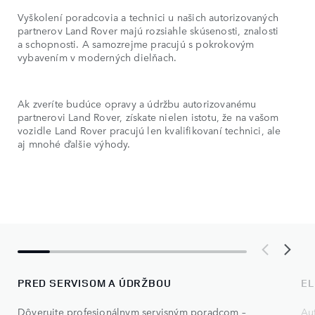
Vyškolení poradcovia a technici u našich autorizovaných
partnerov Land Rover majú rozsiahle skúsenosti, znalosti
a schopnosti. A samozrejme pracujú s pokrokovým
vybavením v moderných dielňach.
Ak zveríte budúce opravy a údržbu autorizovanému
partnerovi Land Rover, získate nielen istotu, že na vašom
vozidle Land Rover pracujú len kvalifikovaní technici, ale
aj mnohé ďalšie výhody.
PRED SERVISOM A ÚDRŽBOU
EL
Dôverujte profesionálnym servisným poradcom –
Aut