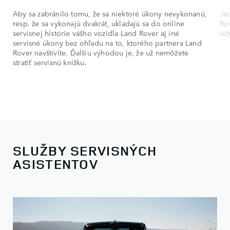
Aby sa zabránilo tomu, že sa niektoré úkony nevykonanú,
Je
resp. že sa vykonajú dvakrát, ukladajú sa do online
Rov
servisnej histórie vášho vozidla Land Rover aj iné
úd
servisné úkony bez ohľadu na to, ktorého partnera Land
Rover navštívite. Ďalšiu výhodou je, že už nemôžete
stratiť servisnú knižku.
SLUŽBY SERVISNÝCH
ASISTENTOV