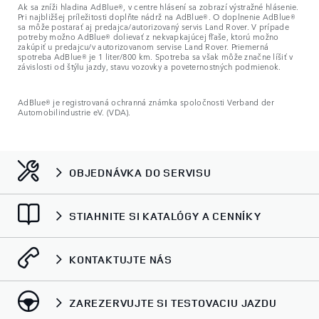
Ak sa zníži hladina AdBlue®, v centre hlásení sa zobrazí výstražné hlásenie.
Pri najbližšej príležitosti doplňte nádrž na AdBlue®. O doplnenie AdBlue®
sa môže postarať aj predajca/autorizovaný servis Land Rover. V prípade
potreby možno AdBlue® dolievať z nekvapkajúcej fľaše, ktorú možno
zakúpiť u predajcu/v autorizovanom servise Land Rover. Priemerná
spotreba AdBlue® je 1 liter/800 km. Spotreba sa však môže značne líšiť v
závislosti od štýlu jazdy, stavu vozovky a poveternostných podmienok.
AdBlue® je registrovaná ochranná známka spoločnosti Verband der
Automobilindustrie eV. (VDA).
OBJEDNÁVKA DO SERVISU
STIAHNITE SI KATALÓGY A CENNÍKY
KONTAKTUJTE NÁS
ZAREZERVUJTE SI TESTOVACIU JAZDU