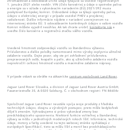
zhromažďovať a odovzdávať určité údaje týkajúce sa vozidiel registrovaných
1. januára 2021 alebo neskôr. VIN (číslo karosérie) a údaje o spotrebe paliva
a energie sa v súlade s vykonávacím nariadením (EÚ) 2021/392 musia
poskytovať Európskej komisii. Odovzdané údaje sa týkajú spotreby paliva,
údajov o elektrickej energii v prípade vozidiel PHEV a prejdenej
vzdialenosti. Ďalšie informácie nájdete v nariadení uverejnenom na
internetovej stránke EÚ. S odovzdávaním konkrétnych údajov o vašom vozidle
Komisii môžete vyjadriť nesúhlas. Ak tak chcete urobiť,
kontaktujte nás
a
uveďte číslo karosérie a registračnú značku vášho vozidla.
Uvedené hmotnosti zodpovedajú vozidlu so štandardnou výbavou.
Príslušenstvo a ďalšie položky namontované mimo výroby ovplyvnia užitočné
zaťaženie vozidla. Dajte pozor, aby ste pri zohľadnení príslušenstva,
prepravovaných osôb, kvapalín a palív, ako aj užitočného zaťaženia vozidla
neprekročili celkovú hmotnosť vozidla a maximálne zaťaženie nápravy.
V prípade otázok sa obráťte na zákaznícke
centrum spoločnosti Land Rover
.
Jaguar Land Rover Slovakia, a division of Jaguar Land Rover Austria GmbH,
Fasaneriestraße 35, A-5020 Salzburg, Č. v obchodnom registri: FN 84604v
Spoločnosť Jaguar Land Rover neustále vyvíja svoje produkty z hľadiska
technických údajov, dizajnu a výrobných postupov, preto môže kedykoľvek
dôjsť k zmenám. Vyhradzujeme si právo vykonávať zmeny bez
predchádzajúceho upozornenia. Niektoré funkcie voliteľnej a štandardnej
výbavy sa môžu v jednotlivých modelových rokoch líšiť. Informácie, technické
údaje, motory a farby uvedené na tejto webovej stránke vychádzajú z
európskych špecifikácií, tieto sa môžu líšiť a meniť bez predchádzajúceho
upozornenia. Niektoré vozidlá sú zobrazené s voliteľnou výbavou alebo