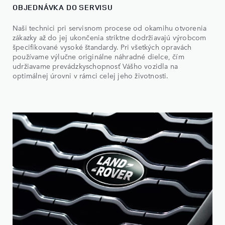
OBJEDNÁVKA DO SERVISU
Naši technici pri servisnom procese od okamihu otvorenia
zákazky až do jej ukončenia striktne dodržiavajú výrobcom
špecifikované vysoké štandardy. Pri všetkých opravách
používame výlučne originálne náhradné dielce, čím
udržiavame prevádzkyschopnosť Vášho vozidla na
optimálnej úrovni v rámci celej jeho životnosti.