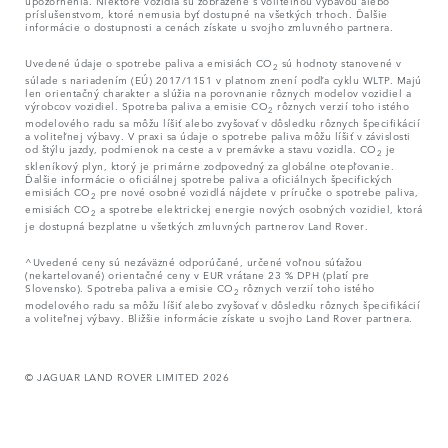
príslušenstvom, ktoré nemusia byť dostupné na všetkých trhoch. Ďalšie
informácie o dostupnosti a cenách získate u svojho zmluvného partnera.
Uvedené údaje o spotrebe paliva a emisiách CO
sú hodnoty stanovené v
2
súlade s nariadením (EÚ) 2017/1151 v platnom znení podľa cyklu WLTP. Majú
len orientačný charakter a slúžia na porovnanie rôznych modelov vozidiel a
výrobcov vozidiel. Spotreba paliva a emisie CO
rôznych verzií toho istého
2
modelového radu sa môžu líšiť alebo zvyšovať v dôsledku rôznych špecifikácií
a voliteľnej výbavy. V praxi sa údaje o spotrebe paliva môžu líšiť v závislosti
od štýlu jazdy, podmienok na ceste a v premávke a stavu vozidla. CO
je
2
skleníkový plyn, ktorý je primárne zodpovedný za globálne otepľovanie.
Ďalšie informácie o oficiálnej spotrebe paliva a oficiálnych špecifických
emisiách CO
pre nové osobné vozidlá nájdete v príručke o spotrebe paliva,
2
emisiách CO
a spotrebe elektrickej energie nových osobných vozidiel, ktorá
2
je dostupná bezplatne u všetkých zmluvných partnerov Land Rover.
^Uvedené ceny sú nezáväzné odporúčané, určené voľnou súťažou
(nekartelované) orientačné ceny v EUR vrátane 23 % DPH (platí pre
Slovensko). Spotreba paliva a emisie CO
rôznych verzií toho istého
2
modelového radu sa môžu líšiť alebo zvyšovať v dôsledku rôznych špecifikácií
a voliteľnej výbavy. Bližšie informácie získate u svojho Land Rover partnera.
© JAGUAR LAND ROVER LIMITED 2026