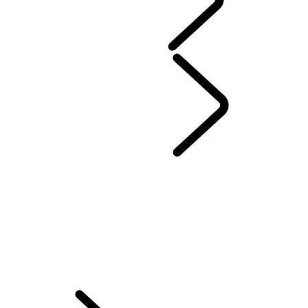
SEZÓNNE PONUKY
SERVIS & ZÁRUKA
...
PREHĽAD
OBJEDNÁVKA DO SERVISU
PREHĽAD
ONLINE SERVISNÁ HISTÓRIA
PRÉMIOVÉ OLEJE CASTROL
POMOC PRI PORUCHÁCH V AKEJKOĽVEK SITUÁCII
CERTIFIKOVANÉ KAROSÁRNE A LAKOVNE
SIEŤ AUTORIZOVANÝCH OPRAVOVNÍ HLINÍKOVÝCH KAROSÉRIÍ
ONLINE TK+EK
ZIMNÉ KOLESÁ A PNEUMATIKY