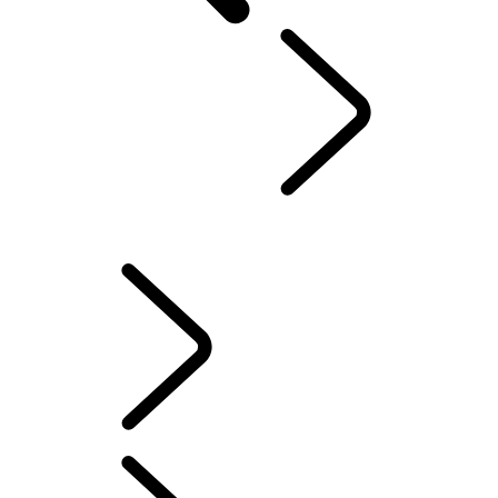
VÁŠ LAND ROVER
...
SERVIS & ZÁRUKA
PREHĽAD
INFORMAČNO-ZÁBAVNÉ SYSTÉMY
AKTUALIZÁCIE SOFTVÉRU