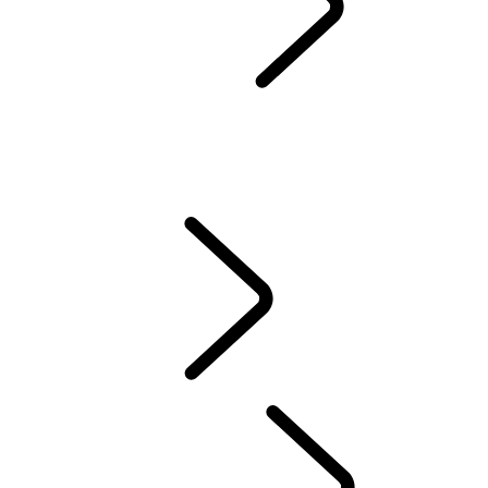
SERVIS & ZÁRUKA
SPÄTNÝ ODBER A RECYKLÁCIA
Prémiové Oleje Castrol
DEF AND ADBLUE
WLTP
NOVÉ VZNETOVÉ, ZÁŽIHOVÉ ALEBO PHEV ?
STARÁME SA O VÁŠ LAND ROVER
ZÁRUKA
VYZDVIHNUTIE A DORUČENIE VOZIDLA