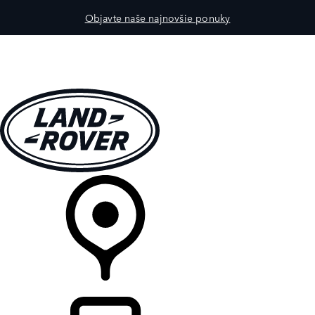
Objavte naše najnovšie ponuky
MODELY
PRE MAJITEĽOV
OBJAVTE
KÚPIŤ & JAZDIŤ
PREDAJCOVIA