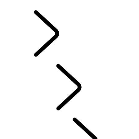
ZIMNÉ KOLESÁ A PNEUMATIKY
VLASTNÍCTVO ELEKTRICKÉHO HYBRIDNÉHO VOZIDLA
KNIŽNICA PRE MAJITEĽOV
KONTAKT
ČASTÉ OTÁZKY