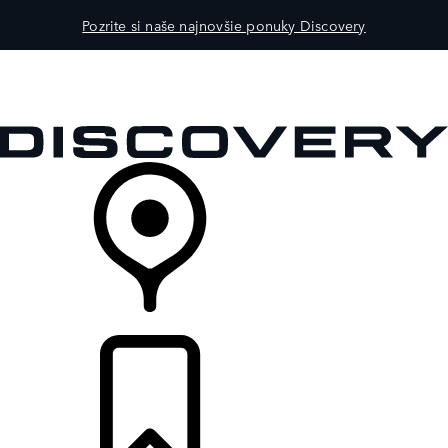
Pozrite si naše najnovšie ponuky Discovery
MODELY
PRE MAJITEĽOV
OBJAVTE
KÚPIŤ & JAZDIŤ
PREDAJCOVIA