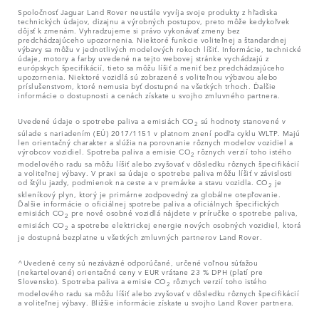
Spoločnosť Jaguar Land Rover neustále vyvíja svoje produkty z hľadiska
technických údajov, dizajnu a výrobných postupov, preto môže kedykoľvek
dôjsť k zmenám. Vyhradzujeme si právo vykonávať zmeny bez
predchádzajúceho upozornenia. Niektoré funkcie voliteľnej a štandardnej
výbavy sa môžu v jednotlivých modelových rokoch líšiť. Informácie, technické
údaje, motory a farby uvedené na tejto webovej stránke vychádzajú z
európskych špecifikácií, tieto sa môžu líšiť a meniť bez predchádzajúceho
upozornenia. Niektoré vozidlá sú zobrazené s voliteľnou výbavou alebo
príslušenstvom, ktoré nemusia byť dostupné na všetkých trhoch. Ďalšie
informácie o dostupnosti a cenách získate u svojho zmluvného partnera.
Uvedené údaje o spotrebe paliva a emisiách CO
sú hodnoty stanovené v
2
súlade s nariadením (EÚ) 2017/1151 v platnom znení podľa cyklu WLTP. Majú
len orientačný charakter a slúžia na porovnanie rôznych modelov vozidiel a
výrobcov vozidiel. Spotreba paliva a emisie CO
rôznych verzií toho istého
2
modelového radu sa môžu líšiť alebo zvyšovať v dôsledku rôznych špecifikácií
a voliteľnej výbavy. V praxi sa údaje o spotrebe paliva môžu líšiť v závislosti
od štýlu jazdy, podmienok na ceste a v premávke a stavu vozidla. CO
je
2
skleníkový plyn, ktorý je primárne zodpovedný za globálne otepľovanie.
Ďalšie informácie o oficiálnej spotrebe paliva a oficiálnych špecifických
emisiách CO
pre nové osobné vozidlá nájdete v príručke o spotrebe paliva,
2
emisiách CO
a spotrebe elektrickej energie nových osobných vozidiel, ktorá
2
je dostupná bezplatne u všetkých zmluvných partnerov Land Rover.
^Uvedené ceny sú nezáväzné odporúčané, určené voľnou súťažou
(nekartelované) orientačné ceny v EUR vrátane 23 % DPH (platí pre
Slovensko). Spotreba paliva a emisie CO
rôznych verzií toho istého
2
modelového radu sa môžu líšiť alebo zvyšovať v dôsledku rôznych špecifikácií
a voliteľnej výbavy. Bližšie informácie získate u svojho Land Rover partnera.