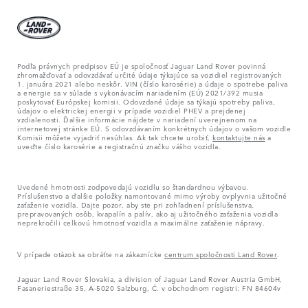
Podľa právnych predpisov EÚ je spoločnosť Jaguar Land Rover povinná
zhromažďovať a odovzdávať určité údaje týkajúce sa vozidiel registrovaných
1. januára 2021 alebo neskôr. VIN (číslo karosérie) a údaje o spotrebe paliva
a energie sa v súlade s vykonávacím nariadením (EÚ) 2021/392 musia
poskytovať Európskej komisii. Odovzdané údaje sa týkajú spotreby paliva,
údajov o elektrickej energii v prípade vozidiel PHEV a prejdenej
vzdialenosti. Ďalšie informácie nájdete v nariadení uverejnenom na
internetovej stránke EÚ. S odovzdávaním konkrétnych údajov o vašom vozidle
Komisii môžete vyjadriť nesúhlas. Ak tak chcete urobiť,
kontaktujte nás
a
uveďte číslo karosérie a registračnú značku vášho vozidla.
Uvedené hmotnosti zodpovedajú vozidlu so štandardnou výbavou.
Príslušenstvo a ďalšie položky namontované mimo výroby ovplyvnia užitočné
zaťaženie vozidla. Dajte pozor, aby ste pri zohľadnení príslušenstva,
prepravovaných osôb, kvapalín a palív, ako aj užitočného zaťaženia vozidla
neprekročili celkovú hmotnosť vozidla a maximálne zaťaženie nápravy.
V prípade otázok sa obráťte na zákaznícke
centrum spoločnosti Land Rover
.
Jaguar Land Rover Slovakia, a division of Jaguar Land Rover Austria GmbH,
Fasaneriestraße 35, A-5020 Salzburg, Č. v obchodnom registri: FN 84604v