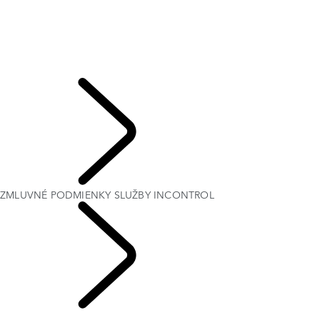
PREDPLATNÉ
APLIKÁCIA REMOTE
SECURE TRACKER A SECURE TRACKER PRO
TIESŇOVÉ FUNKCIE A FUNKCIE ZABEZPEČENIA
ČASTO KLADENÉ OTÁZKY O SYSTÉME PIVI
ZMLUVNÉ PODMIENKY SLUŽBY INCONTROL
VÁŠ LAND ROVER
ZMLUVNÉ PODMIENKY SLUŽBY INCONTROL
INFORMAČNO-
ZÁBAVNÉ SYSTÉMY