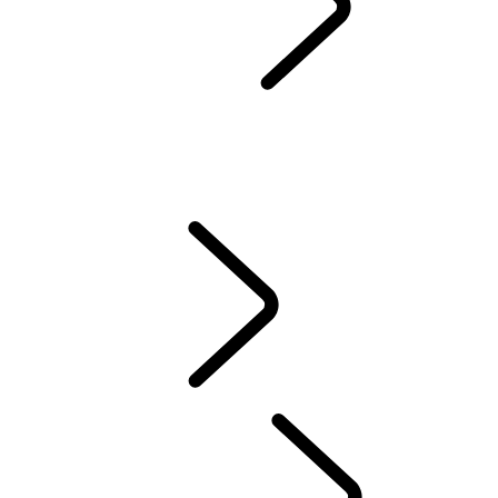
SERVIS & ZÁRUKA
SPÄTNÝ ODBER A RECYKLÁCIA
Prémiové Oleje Castrol
DEF AND ADBLUE
WLTP
NOVÉ VZNETOVÉ, ZÁŽIHOVÉ ALEBO PHEV ?
STARÁME SA O VÁŠ LAND ROVER
ZÁRUKA
VYZDVIHNUTIE A DORUČENIE VOZIDLA