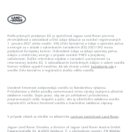
Podľa právnych predpisov EÚ je spoločnosť Jaguar Land Rover povinná
zhromažďovať a odovzdávať určité údaje týkajúce sa vozidiel registrovaných
1. januára 2021 alebo neskôr. VIN (číslo karosérie) a údaje o spotrebe paliva
a energie sa v súlade s vykonávacím nariadením (EÚ) 2021/392 musia
poskytovať Európskej komisii. Odovzdané údaje sa týkajú spotreby paliva,
údajov o elektrickej energii v prípade vozidiel PHEV a prejdenej
vzdialenosti. Ďalšie informácie nájdete v nariadení uverejnenom na
internetovej stránke EÚ. S odovzdávaním konkrétnych údajov o vašom vozidle
Komisii môžete vyjadriť nesúhlas. Ak tak chcete urobiť,
kontaktujte nás
a
uveďte číslo karosérie a registračnú značku vášho vozidla.
Uvedené hmotnosti zodpovedajú vozidlu so štandardnou výbavou.
Príslušenstvo a ďalšie položky namontované mimo výroby ovplyvnia užitočné
zaťaženie vozidla. Dajte pozor, aby ste pri zohľadnení príslušenstva,
prepravovaných osôb, kvapalín a palív, ako aj užitočného zaťaženia vozidla
neprekročili celkovú hmotnosť vozidla a maximálne zaťaženie nápravy.
V prípade otázok sa obráťte na zákaznícke
centrum spoločnosti Land Rover
.
Jaguar Land Rover Slovakia, a division of Jaguar Land Rover Austria GmbH,
Fasaneriestraße 35, A-5020 Salzburg, Č. v obchodnom registri: FN 84604v