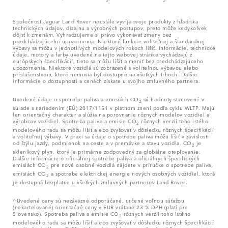
Spoločnosť Jaguar Land Rover neustále vyvíja svoje produkty z hľadiska
technických údajov, dizajnu a výrobných postupov, preto môže kedykoľvek
dôjsť k zmenám. Vyhradzujeme si právo vykonávať zmeny bez
predchádzajúceho upozornenia. Niektoré funkcie voliteľnej a štandardnej
výbavy sa môžu v jednotlivých modelových rokoch líšiť. Informácie, technické
údaje, motory a farby uvedené na tejto webovej stránke vychádzajú z
európskych špecifikácií, tieto sa môžu líšiť a meniť bez predchádzajúceho
upozornenia. Niektoré vozidlá sú zobrazené s voliteľnou výbavou alebo
príslušenstvom, ktoré nemusia byť dostupné na všetkých trhoch. Ďalšie
informácie o dostupnosti a cenách získate u svojho zmluvného partnera.
Uvedené údaje o spotrebe paliva a emisiách CO
sú hodnoty stanovené v
2
súlade s nariadením (EÚ) 2017/1151 v platnom znení podľa cyklu WLTP. Majú
len orientačný charakter a slúžia na porovnanie rôznych modelov vozidiel a
výrobcov vozidiel. Spotreba paliva a emisie CO
rôznych verzií toho istého
2
modelového radu sa môžu líšiť alebo zvyšovať v dôsledku rôznych špecifikácií
a voliteľnej výbavy. V praxi sa údaje o spotrebe paliva môžu líšiť v závislosti
od štýlu jazdy, podmienok na ceste a v premávke a stavu vozidla. CO
je
2
skleníkový plyn, ktorý je primárne zodpovedný za globálne otepľovanie.
Ďalšie informácie o oficiálnej spotrebe paliva a oficiálnych špecifických
emisiách CO
pre nové osobné vozidlá nájdete v príručke o spotrebe paliva,
2
emisiách CO
a spotrebe elektrickej energie nových osobných vozidiel, ktorá
2
je dostupná bezplatne u všetkých zmluvných partnerov Land Rover.
^Uvedené ceny sú nezáväzné odporúčané, určené voľnou súťažou
(nekartelované) orientačné ceny v EUR vrátane 23 % DPH (platí pre
Slovensko). Spotreba paliva a emisie CO
rôznych verzií toho istého
2
modelového radu sa môžu líšiť alebo zvyšovať v dôsledku rôznych špecifikácií