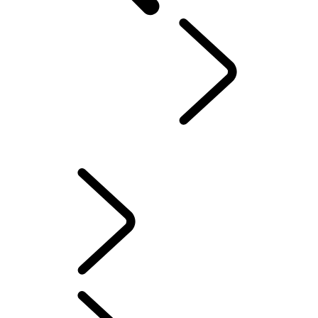
VÁŠ LAND ROVER
...
INFORMAČNO-ZÁBAVNÉ SYSTÉMY
PREHĽAD
INFORMAČNO-ZÁBAVNÉ SYSTÉMY
AKTUALIZÁCIE SOFTVÉRU