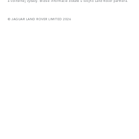
a voliteľnej výbavy. Bližšie informácie získate u svojho Land Rover partnera.
© JAGUAR LAND ROVER LIMITED 2026