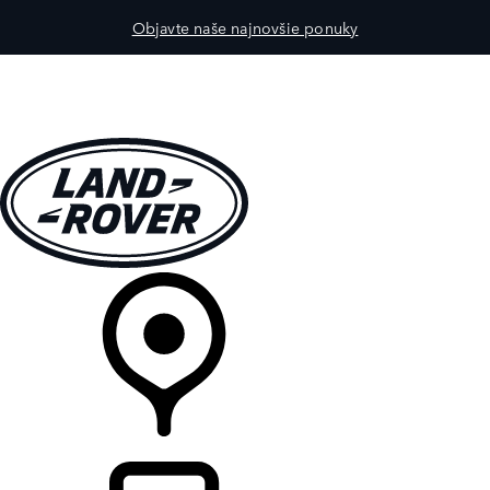
Objavte naše najnovšie ponuky
MODELY
PRE MAJITEĽOV
OBJAVTE
KÚPIŤ & JAZDIŤ
PREDAJCOVIA