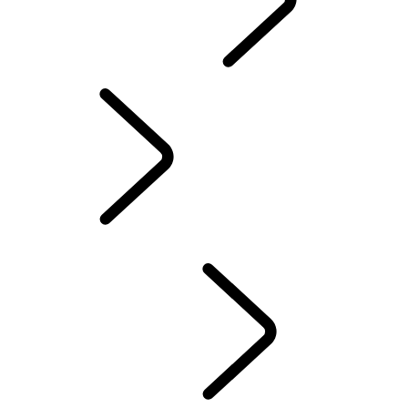
SEZÓNNE PONUKY
INFORMAČNO-ZÁBAVNÉ SYSTÉMY
...
ZMLUVNÉ
PODMIENKY SLUŽBY INCONTROL
PREHĽAD
INFOTAINMENT