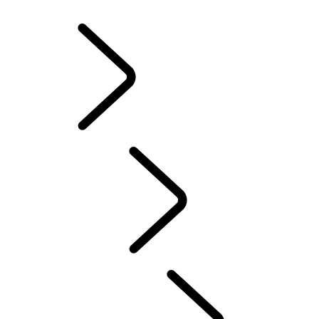
ZIMNÉ KOLESÁ A PNEUMATIKY
VLASTNÍCTVO ELEKTRICKÉHO HYBRIDNÉHO VOZIDLA
KNIŽNICA PRE MAJITEĽOV
KONTAKT
ČASTÉ OTÁZKY