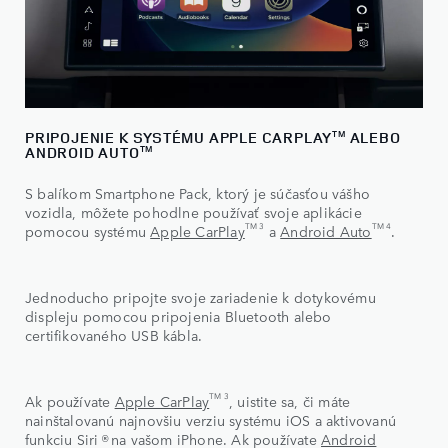
PRIPOJENIE K SYSTÉMU APPLE CARPLAY
ALEBO
TM
ANDROID AUTO
TM
S balíkom Smartphone Pack, ktorý je súčasťou vášho
vozidla, môžete pohodlne používať svoje aplikácie
TM 3
TM 4
pomocou systému
Apple CarPlay
a
Android Auto
.
Jednoducho pripojte svoje zariadenie k dotykovému
displeju pomocou pripojenia Bluetooth alebo
certifikovaného USB kábla.
TM 3
Ak používate
Apple CarPlay
, uistite sa, či máte
nainštalovanú najnovšiu verziu systému iOS a aktivovanú
funkciu Siri ® na vašom iPhone. Ak používate
Android