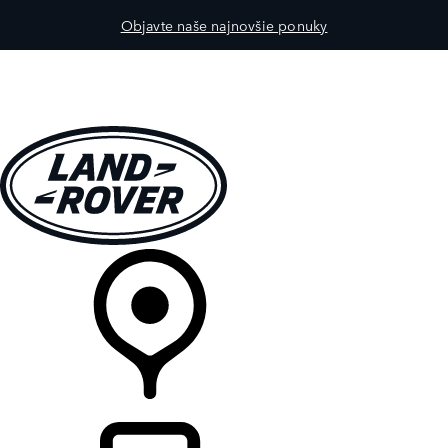
Objavte naše najnovšie ponuky
MODELY
PRE MAJITEĽOV
OBJAVTE
KÚPIŤ & JAZDIŤ
PREDAJCOVIA