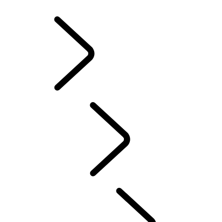
ZIMNÉ KOLESÁ A PNEUMATIKY
VLASTNÍCTVO ELEKTRICKÉHO HYBRIDNÉHO VOZIDLA
KNIŽNICA PRE MAJITEĽOV
KONTAKT
ČASTÉ OTÁZKY