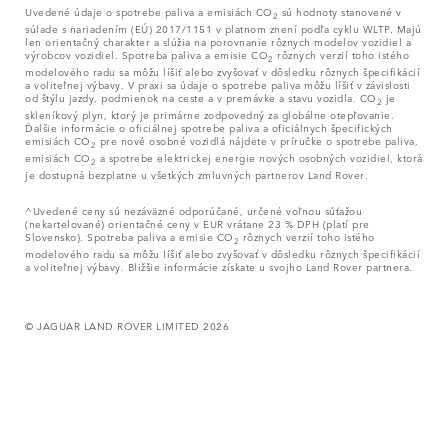
Uvedené údaje o spotrebe paliva a emisiách CO
sú hodnoty stanovené v
2
súlade s nariadením (EÚ) 2017/1151 v platnom znení podľa cyklu WLTP. Majú
len orientačný charakter a slúžia na porovnanie rôznych modelov vozidiel a
výrobcov vozidiel. Spotreba paliva a emisie CO
rôznych verzií toho istého
2
modelového radu sa môžu líšiť alebo zvyšovať v dôsledku rôznych špecifikácií
a voliteľnej výbavy. V praxi sa údaje o spotrebe paliva môžu líšiť v závislosti
od štýlu jazdy, podmienok na ceste a v premávke a stavu vozidla. CO
je
2
skleníkový plyn, ktorý je primárne zodpovedný za globálne otepľovanie.
Ďalšie informácie o oficiálnej spotrebe paliva a oficiálnych špecifických
emisiách CO
pre nové osobné vozidlá nájdete v príručke o spotrebe paliva,
2
emisiách CO
a spotrebe elektrickej energie nových osobných vozidiel, ktorá
2
je dostupná bezplatne u všetkých zmluvných partnerov Land Rover.
^Uvedené ceny sú nezáväzné odporúčané, určené voľnou súťažou
(nekartelované) orientačné ceny v EUR vrátane 23 % DPH (platí pre
Slovensko). Spotreba paliva a emisie CO
rôznych verzií toho istého
2
modelového radu sa môžu líšiť alebo zvyšovať v dôsledku rôznych špecifikácií
a voliteľnej výbavy. Bližšie informácie získate u svojho Land Rover partnera.
© JAGUAR LAND ROVER LIMITED 2026