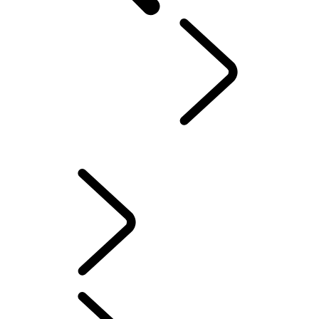
VÁŠ LAND ROVER
...
INFORMAČNO-ZÁBAVNÉ SYSTÉMY
PREHĽAD
INFORMAČNO-ZÁBAVNÉ SYSTÉMY
AKTUALIZÁCIE SOFTVÉRU