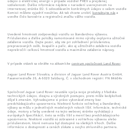
údajov o elektrickej energii v prípade vozidiel PHEV a prejdenej
vzdialenosti. Ďalšie informácie nájdete v nariadení uverejnenom na
internetovej stránke EÚ. S odovzdávaním konkrétnych údajov o vašom vozidle
Komisii môžete vyjadriť nesúhlas. Ak tak chcete urobiť,
kontaktujte nás
a
uveďte číslo karosérie a registračnú značku vášho vozidla.
Uvedené hmotnosti zodpovedajú vozidlu so štandardnou výbavou.
Príslušenstvo a ďalšie položky namontované mimo výroby ovplyvnia užitočné
zaťaženie vozidla. Dajte pozor, aby ste pri zohľadnení príslušenstva,
prepravovaných osôb, kvapalín a palív, ako aj užitočného zaťaženia vozidla
neprekročili celkovú hmotnosť vozidla a maximálne zaťaženie nápravy.
V prípade otázok sa obráťte na zákaznícke
centrum spoločnosti Land Rover
.
Jaguar Land Rover Slovakia, a division of Jaguar Land Rover Austria GmbH,
Fasaneriestraße 35, A-5020 Salzburg, Č. v obchodnom registri: FN 84604v
Spoločnosť Jaguar Land Rover neustále vyvíja svoje produkty z hľadiska
technických údajov, dizajnu a výrobných postupov, preto môže kedykoľvek
dôjsť k zmenám. Vyhradzujeme si právo vykonávať zmeny bez
predchádzajúceho upozornenia. Niektoré funkcie voliteľnej a štandardnej
výbavy sa môžu v jednotlivých modelových rokoch líšiť. Informácie, technické
údaje, motory a farby uvedené na tejto webovej stránke vychádzajú z
európskych špecifikácií, tieto sa môžu líšiť a meniť bez predchádzajúceho
upozornenia. Niektoré vozidlá sú zobrazené s voliteľnou výbavou alebo
príslušenstvom, ktoré nemusia byť dostupné na všetkých trhoch. Ďalšie
informácie o dostupnosti a cenách získate u svojho zmluvného partnera.