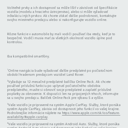
Voliteľné prvky a ich dostupnosť sa môže líšiť v závislosti od špecifikácie
vozidla (modelu a hnacieho ústrojenstva), alebo si môže vyžadovať
inštaláciu iných prvkov. Ak chcete získať ďalšie podrobnosti, kontaktujte
svojho miestneho predajcu alebo si nakonfigurujte vozidlo online.
Rôzne funkcie v automobile by mali vodiči používať iba vtedy, keď je to
bezpečné. Vodiči musia mať za všetkých okolností vozidlo úplne pod
kontrolou.
Iba kompatibilné smartfóny.
1
Online navigácia bude vyžadovať ďalšie predplatné po počiatočnom
období hradenom predajcom vozidiel Land Rover.
2
Vyžaduje sa 12-mesačné predplatné balíčka Online Pack. Ak chcete
používať príslušnú funkciu po uplynutí počiatočného obdobia
predplatného, musíte si obnoviť svoje predplatné a zaplatiť príslušné
poplatky za obnovenie. K dispozícii len na pripojených trhoch, informujte
sa u svojho predajcu. Balíček Online Pack pre výbavu S a vyššie.
3
Vaše vozidlo je pripravené na systém Apple CarPlay. Služby, ktoré ponúka
systém Apple CarPlay, závisia od dostupnosti jeho funkcií vo vašej krajine.
Podrobnejšie informácie nájdete na
https://www.apple.com/sk/ios/feature-
availability/#apple-carplay
.
4
Vaše vozidlo je pripravené na systém Android Auto. Služby, ktoré ponúka
systém Android Auto závisia od dostupnosti jeho funkcií vo vašej krajine.