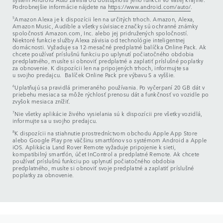
Podrobnejšie informácie nájdete na
https://www.android.com/auto/
.
5
Amazon Alexa je k dispozícii len na určitých trhoch. Amazon, Alexa,
Amazon Music, Audible a všetky súvisiace značky sú ochranné známky
spoločnosti Amazon.com, Inc. alebo jej pridružených spoločností.
Niektoré funkcie služby Alexa závisia od technológie inteligentnej
domácnosti. Vyžaduje sa 12-mesačné predplatné balíčka Online Pack. Ak
chcete používať príslušnú funkciu po uplynutí počiatočného obdobia
predplatného, musíte si obnoviť predplatné a zaplatiť príslušné poplatky
za obnovenie. K dispozícii len na pripojených trhoch, informujte sa
u svojho predajcu. Balíček Online Pack pre výbavu S a vyššie.
6
Uplatňujú sa pravidlá primeraného používania. Po vyčerpaní 20 GB dát v
priebehu mesiaca sa môže rýchlosť prenosu dát a funkčnosť vo vozidle po
zvyšok mesiaca znížiť.
7
Nie všetky aplikácie živého vysielania sú k dispozícii pre všetky vozidlá,
informujte sa u svojho predajcu.
8
K dispozícii na stiahnutie prostredníctvom obchodu Apple App Store
alebo Google Play pre väčšinu smartfónov so systémom Android a Apple
iOS. Aplikácia Land Rover Remote vyžaduje pripojenie k sieti,
kompatibilný smartfón, účet InControl a predplatné Remote. Ak chcete
používať príslušnú funkciu po uplynutí počiatočného obdobia
predplatného, musíte si obnoviť svoje predplatné a zaplatiť príslušné
poplatky za obnovenie.