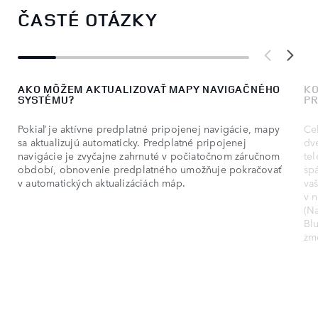
ČASTÉ OTÁZKY
AKO MÔŽEM AKTUALIZOVAŤ MAPY NAVIGAČNÉHO
KO
SYSTÉMU?
PR
Pokiaľ je aktívne predplatné pripojenej navigácie, mapy
Ce
sa aktualizujú automaticky. Predplatné pripojenej
dv
navigácie je zvyčajne zahrnuté v počiatočnom záručnom
te
období, obnovenie predplatného umožňuje pokračovať
sp
v automatických aktualizáciách máp.
va
v 
(Na
Blu
zm