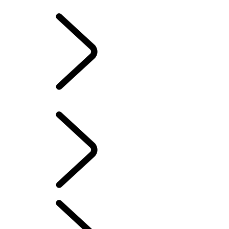
PIVI PRO SETUP GUIDE
INFORMAČNO-
ZÁBAVNÉ SYSTÉMY
PIVI PRO SETUP GUIDE
...
PREHĽAD
PREHĽAD