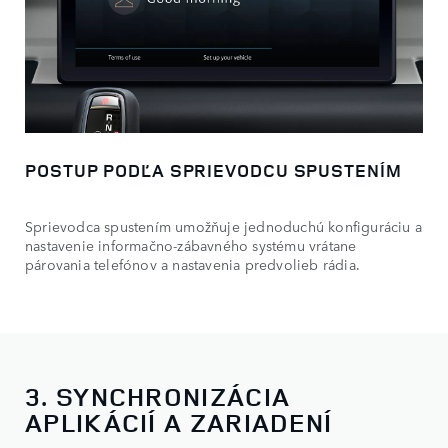
POSTUP PODĽA SPRIEVODCU SPUSTENÍM
Sprievodca spustením umožňuje jednoduchú konfiguráciu a
nastavenie informačno-zábavného systému vrátane
párovania telefónov a nastavenia predvolieb rádia.
3. SYNCHRONIZÁCIA
APLIKÁCIÍ A ZARIADENÍ