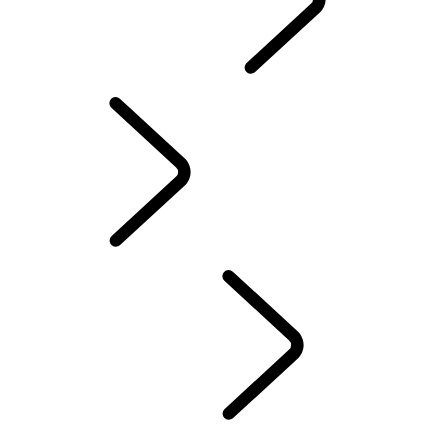
SEZÓNNE PONUKY
INFORMAČNO-ZÁBAVNÉ SYSTÉMY
...
INFOTAINMENT
PREHĽAD
INFOTAINMENT
PREDPLATNÉ