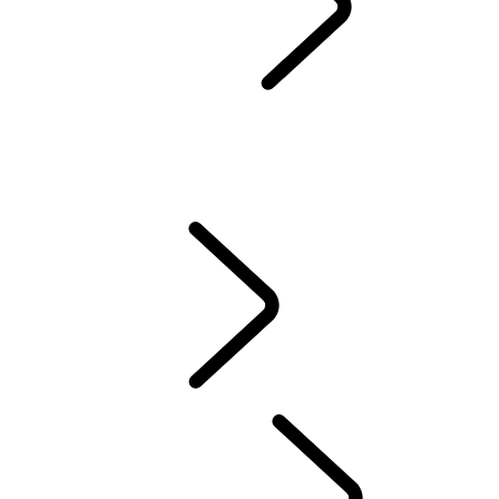
SERVIS & ZÁRUKA
SPÄTNÝ ODBER A RECYKLÁCIA
Prémiové Oleje Castrol
DEF AND ADBLUE
WLTP
NOVÉ VZNETOVÉ, ZÁŽIHOVÉ ALEBO PHEV ?
STARÁME SA O VÁŠ LAND ROVER
ZÁRUKA
VYZDVIHNUTIE A DORUČENIE VOZIDLA