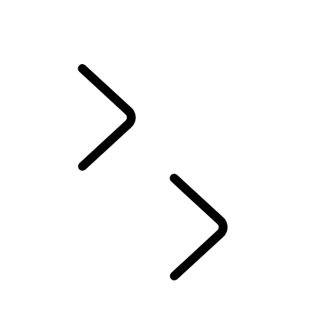
APLIKÁCIA REMOTE
SECURE TRACKER A SECURE TRACKER PRO
TIESŇOVÉ FUNKCIE A FUNKCIE ZABEZPEČENIA
ČASTO KLADENÉ OTÁZKY O SYSTÉME PIVI
ZMLUVNÉ PODMIENKY SLUŽBY INCONTROL
VÁŠ LAND ROVER
INFOTAINMENT
...
PIVI PRO SETUP GUIDE
PREHĽAD
TOUCH PRO SETUP GUIDE