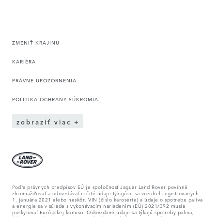
ZMENIŤ KRAJINU
KARIÉRA
PRÁVNE UPOZORNENIA
POLITIKA OCHRANY SÚKROMIA
zobraziť viac
Podľa právnych predpisov EÚ je spoločnosť Jaguar Land Rover povinná
zhromažďovať a odovzdávať určité údaje týkajúce sa vozidiel registrovaných
1. januára 2021 alebo neskôr. VIN (číslo karosérie) a údaje o spotrebe paliva
a energie sa v súlade s vykonávacím nariadením (EÚ) 2021/392 musia
poskytovať Európskej komisii. Odovzdané údaje sa týkajú spotreby paliva,