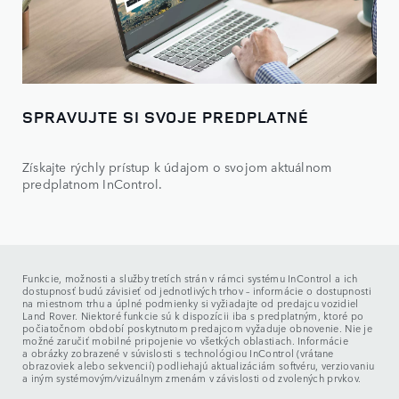
SPRAVUJTE SI SVOJE PREDPLATNÉ
Získajte rýchly prístup k údajom o svojom aktuálnom
predplatnom InControl.
Funkcie, možnosti a služby tretích strán v rámci systému InControl a ich
dostupnosť budú závisieť od jednotlivých trhov – informácie o dostupnosti
na miestnom trhu a úplné podmienky si vyžiadajte od predajcu vozidiel
Land Rover. Niektoré funkcie sú k dispozícii iba s predplatným, ktoré po
počiatočnom období poskytnutom predajcom vyžaduje obnovenie. Nie je
možné zaručiť mobilné pripojenie vo všetkých oblastiach. Informácie
a obrázky zobrazené v súvislosti s technológiou InControl (vrátane
obrazoviek alebo sekvencií) podliehajú aktualizáciám softvéru, verziovaniu
a iným systémovým/vizuálnym zmenám v závislosti od zvolených prvkov.