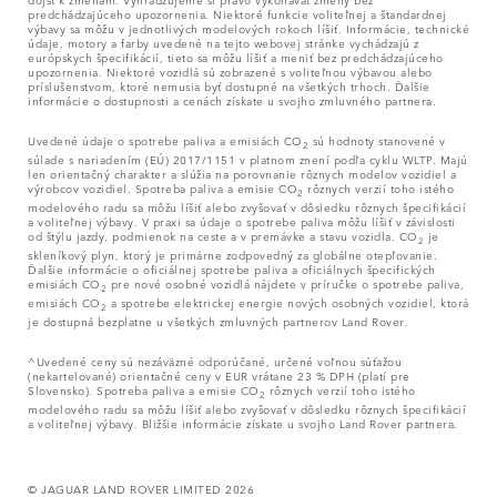
predchádzajúceho upozornenia. Niektoré funkcie voliteľnej a štandardnej
výbavy sa môžu v jednotlivých modelových rokoch líšiť. Informácie, technické
údaje, motory a farby uvedené na tejto webovej stránke vychádzajú z
európskych špecifikácií, tieto sa môžu líšiť a meniť bez predchádzajúceho
upozornenia. Niektoré vozidlá sú zobrazené s voliteľnou výbavou alebo
príslušenstvom, ktoré nemusia byť dostupné na všetkých trhoch. Ďalšie
informácie o dostupnosti a cenách získate u svojho zmluvného partnera.
Uvedené údaje o spotrebe paliva a emisiách CO
sú hodnoty stanovené v
2
súlade s nariadením (EÚ) 2017/1151 v platnom znení podľa cyklu WLTP. Majú
len orientačný charakter a slúžia na porovnanie rôznych modelov vozidiel a
výrobcov vozidiel. Spotreba paliva a emisie CO
rôznych verzií toho istého
2
modelového radu sa môžu líšiť alebo zvyšovať v dôsledku rôznych špecifikácií
a voliteľnej výbavy. V praxi sa údaje o spotrebe paliva môžu líšiť v závislosti
od štýlu jazdy, podmienok na ceste a v premávke a stavu vozidla. CO
je
2
skleníkový plyn, ktorý je primárne zodpovedný za globálne otepľovanie.
Ďalšie informácie o oficiálnej spotrebe paliva a oficiálnych špecifických
emisiách CO
pre nové osobné vozidlá nájdete v príručke o spotrebe paliva,
2
emisiách CO
a spotrebe elektrickej energie nových osobných vozidiel, ktorá
2
je dostupná bezplatne u všetkých zmluvných partnerov Land Rover.
^Uvedené ceny sú nezáväzné odporúčané, určené voľnou súťažou
(nekartelované) orientačné ceny v EUR vrátane 23 % DPH (platí pre
Slovensko). Spotreba paliva a emisie CO
rôznych verzií toho istého
2
modelového radu sa môžu líšiť alebo zvyšovať v dôsledku rôznych špecifikácií
a voliteľnej výbavy. Bližšie informácie získate u svojho Land Rover partnera.
© JAGUAR LAND ROVER LIMITED 2026