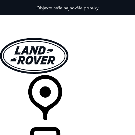
Objavte naše najnovšie ponuky
MODELY
PRE MAJITEĽOV
OBJAVTE
KÚPIŤ & JAZDIŤ
PREDAJCOVIA