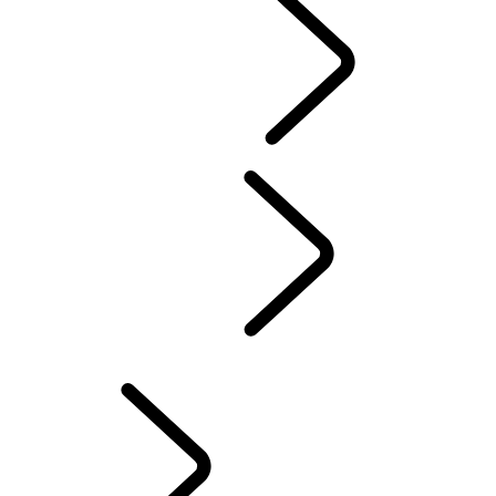
ZÁŽITKOVÉ JAZDY
RANGE ROVER HOUSE
CESTOVANIE
...
PREHĽAD
PREHĽAD