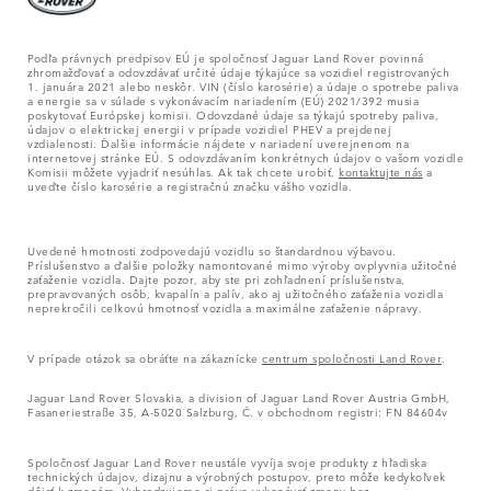
Podľa právnych predpisov EÚ je spoločnosť Jaguar Land Rover povinná
zhromažďovať a odovzdávať určité údaje týkajúce sa vozidiel registrovaných
1. januára 2021 alebo neskôr. VIN (číslo karosérie) a údaje o spotrebe paliva
a energie sa v súlade s vykonávacím nariadením (EÚ) 2021/392 musia
poskytovať Európskej komisii. Odovzdané údaje sa týkajú spotreby paliva,
údajov o elektrickej energii v prípade vozidiel PHEV a prejdenej
vzdialenosti. Ďalšie informácie nájdete v nariadení uverejnenom na
internetovej stránke EÚ. S odovzdávaním konkrétnych údajov o vašom vozidle
Komisii môžete vyjadriť nesúhlas. Ak tak chcete urobiť,
kontaktujte nás
a
uveďte číslo karosérie a registračnú značku vášho vozidla.
Uvedené hmotnosti zodpovedajú vozidlu so štandardnou výbavou.
Príslušenstvo a ďalšie položky namontované mimo výroby ovplyvnia užitočné
zaťaženie vozidla. Dajte pozor, aby ste pri zohľadnení príslušenstva,
prepravovaných osôb, kvapalín a palív, ako aj užitočného zaťaženia vozidla
neprekročili celkovú hmotnosť vozidla a maximálne zaťaženie nápravy.
V prípade otázok sa obráťte na zákaznícke
centrum spoločnosti Land Rover
.
Jaguar Land Rover Slovakia, a division of Jaguar Land Rover Austria GmbH,
Fasaneriestraße 35, A-5020 Salzburg, Č. v obchodnom registri: FN 84604v
Spoločnosť Jaguar Land Rover neustále vyvíja svoje produkty z hľadiska
technických údajov, dizajnu a výrobných postupov, preto môže kedykoľvek
dôjsť k zmenám. Vyhradzujeme si právo vykonávať zmeny bez