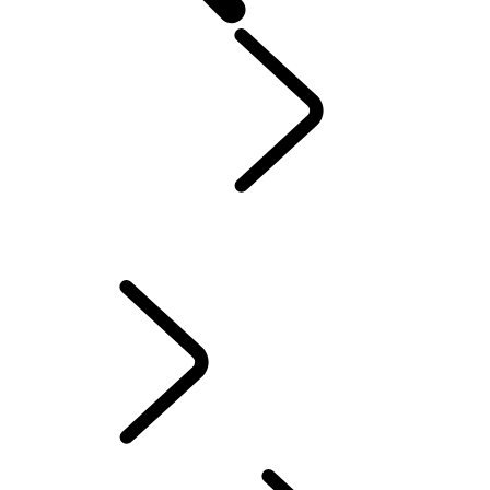
EXPERIENCE
...
CESTOVANIE
CESTOVANIE
PREHĽAD
VYHĽADAJTE CENTRUM
PREHLIADKY VÝROBY