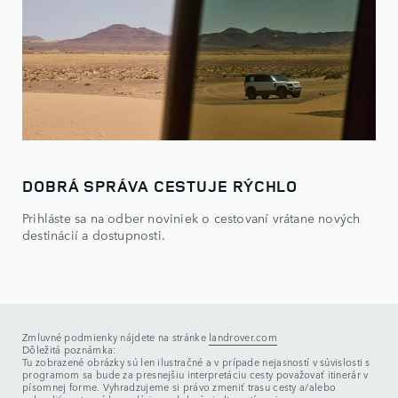
DOBRÁ SPRÁVA CESTUJE RÝCHLO
Prihláste sa na odber noviniek o cestovaní vrátane nových
destinácií a dostupnosti.
Zmluvné podmienky nájdete na stránke
landrover.com
Dôležitá poznámka:
Tu zobrazené obrázky sú len ilustračné a v prípade nejasností v súvislosti s
programom sa bude za presnejšiu interpretáciu cesty považovať itinerár v
písomnej forme. Vyhradzujeme si právo zmeniť trasu cesty a/alebo