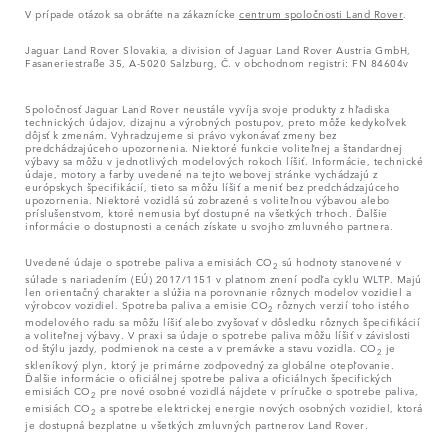
V prípade otázok sa obráťte na zákaznícke
centrum spoločnosti Land Rover
.
Jaguar Land Rover Slovakia, a division of Jaguar Land Rover Austria GmbH,
Fasaneriestraße 35, A-5020 Salzburg, Č. v obchodnom registri: FN 84604v
Spoločnosť Jaguar Land Rover neustále vyvíja svoje produkty z hľadiska
technických údajov, dizajnu a výrobných postupov, preto môže kedykoľvek
dôjsť k zmenám. Vyhradzujeme si právo vykonávať zmeny bez
predchádzajúceho upozornenia. Niektoré funkcie voliteľnej a štandardnej
výbavy sa môžu v jednotlivých modelových rokoch líšiť. Informácie, technické
údaje, motory a farby uvedené na tejto webovej stránke vychádzajú z
európskych špecifikácií, tieto sa môžu líšiť a meniť bez predchádzajúceho
upozornenia. Niektoré vozidlá sú zobrazené s voliteľnou výbavou alebo
príslušenstvom, ktoré nemusia byť dostupné na všetkých trhoch. Ďalšie
informácie o dostupnosti a cenách získate u svojho zmluvného partnera.
Uvedené údaje o spotrebe paliva a emisiách CO
sú hodnoty stanovené v
2
súlade s nariadením (EÚ) 2017/1151 v platnom znení podľa cyklu WLTP. Majú
len orientačný charakter a slúžia na porovnanie rôznych modelov vozidiel a
výrobcov vozidiel. Spotreba paliva a emisie CO
rôznych verzií toho istého
2
modelového radu sa môžu líšiť alebo zvyšovať v dôsledku rôznych špecifikácií
a voliteľnej výbavy. V praxi sa údaje o spotrebe paliva môžu líšiť v závislosti
od štýlu jazdy, podmienok na ceste a v premávke a stavu vozidla. CO
je
2
skleníkový plyn, ktorý je primárne zodpovedný za globálne otepľovanie.
Ďalšie informácie o oficiálnej spotrebe paliva a oficiálnych špecifických
emisiách CO
pre nové osobné vozidlá nájdete v príručke o spotrebe paliva,
2
emisiách CO
a spotrebe elektrickej energie nových osobných vozidiel, ktorá
2
je dostupná bezplatne u všetkých zmluvných partnerov Land Rover.