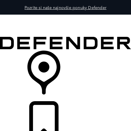
Pozrite si naše najnovšie ponuky Defender
MODELY
PRE MAJITEĽOV
OBJAVTE
KÚPIŤ & JAZDIŤ
PREDAJCOVIA