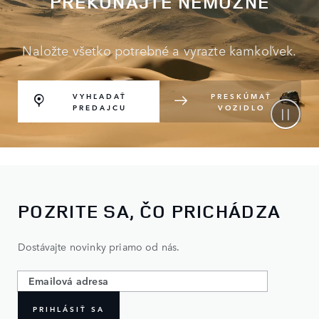
PREKONAJTE NEMOŽNÉ
Naložte všetko potrebné a vyrazte kamkoľvek.
VYHĽADAŤ
PRESKÚMAŤ
PREDAJCU
VOZIDLO
POZRITE SA, ČO PRICHÁDZA
Dostávajte novinky priamo od nás.
PRIHLÁSIŤ SA