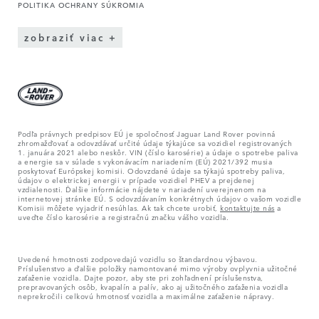
POLITIKA OCHRANY SÚKROMIA
zobraziť viac
Podľa právnych predpisov EÚ je spoločnosť Jaguar Land Rover povinná
zhromažďovať a odovzdávať určité údaje týkajúce sa vozidiel registrovaných
1. januára 2021 alebo neskôr. VIN (číslo karosérie) a údaje o spotrebe paliva
a energie sa v súlade s vykonávacím nariadením (EÚ) 2021/392 musia
poskytovať Európskej komisii. Odovzdané údaje sa týkajú spotreby paliva,
údajov o elektrickej energii v prípade vozidiel PHEV a prejdenej
vzdialenosti. Ďalšie informácie nájdete v nariadení uverejnenom na
internetovej stránke EÚ. S odovzdávaním konkrétnych údajov o vašom vozidle
Komisii môžete vyjadriť nesúhlas. Ak tak chcete urobiť,
kontaktujte nás
a
uveďte číslo karosérie a registračnú značku vášho vozidla.
Uvedené hmotnosti zodpovedajú vozidlu so štandardnou výbavou.
Príslušenstvo a ďalšie položky namontované mimo výroby ovplyvnia užitočné
zaťaženie vozidla. Dajte pozor, aby ste pri zohľadnení príslušenstva,
prepravovaných osôb, kvapalín a palív, ako aj užitočného zaťaženia vozidla
neprekročili celkovú hmotnosť vozidla a maximálne zaťaženie nápravy.