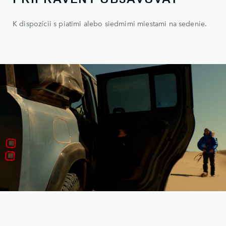
K dispozícii s piatimi alebo siedmimi miestami na sedenie.