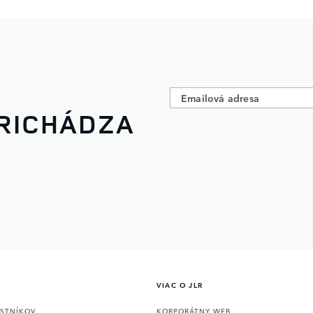
PRICHÁDZA
VIAC O JLR
ASTNÍKOV
KORPORÁTNY WEB