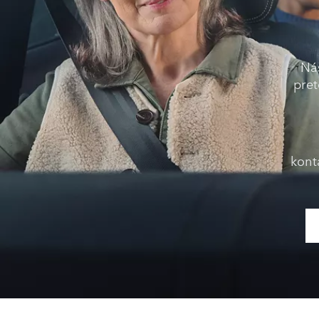
Ná
pret
kont