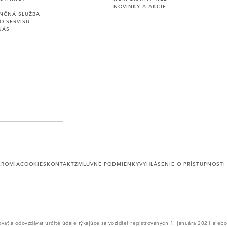
NOVINKY A AKCIE
ENČNÁ SLUŽBA
O SERVISU
NÁS
KROMIA
COOKIES
KONTAKT
ZMLUVNÉ PODMIENKY
VYHLÁSENIE O PRÍSTUPNOSTI
 a odovzdávať určité údaje týkajúce sa vozidiel registrovaných 1. januára 2021 alebo n