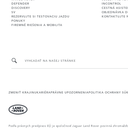
DEFENDER
INCONTROL
DISCOVERY
CESTNÁ ASIST
SV
OBJEDNÁVKA D
REZERVUJTE SI TESTOVACIU JAZDU
KONTAKTUJTE 
PONUKY
FIREMNÉ RIEŠENIA A MOBILITA
VYHĽADAŤ NA NAŠEJ STRÁNKE
ZMENIŤ KRAJINU
KARIÉRA
PRÁVNE UPOZORNENIA
POLITIKA OCHRANY SÚ
Podľa právnych predpisov EÚ je spoločnosť Jaguar Land Rover povinná zhromažďovať