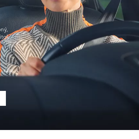
ný,
itok.
m rád