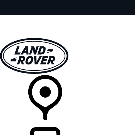
MODELY
PRE MAJITEĽOV
OBJAVTE
KÚPIŤ & JAZDIŤ
PREDAJCOVIA