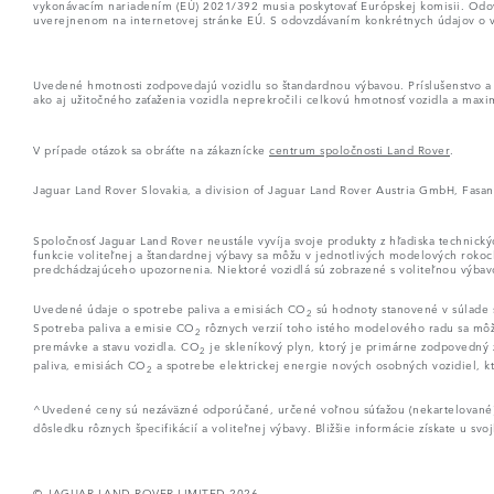
vykonávacím nariadením (EÚ) 2021/392 musia poskytovať Európskej komisii. Odovzd
uverejnenom na internetovej stránke EÚ. S odovzdávaním konkrétnych údajov o va
Uvedené hmotnosti zodpovedajú vozidlu so štandardnou výbavou. Príslušenstvo a ď
ako aj užitočného zaťaženia vozidla neprekročili celkovú hmotnosť vozidla a maxi
V prípade otázok sa obráťte na zákaznícke
centrum spoločnosti Land Rover
.
Jaguar Land Rover Slovakia, a division of Jaguar Land Rover Austria GmbH, Fasa
Spoločnosť Jaguar Land Rover neustále vyvíja svoje produkty z hľadiska technic
funkcie voliteľnej a štandardnej výbavy sa môžu v jednotlivých modelových rokoch 
predchádzajúceho upozornenia. Niektoré vozidlá sú zobrazené s voliteľnou výbavo
Uvedené údaje o spotrebe paliva a emisiách CO
sú hodnoty stanovené v súlade s
2
Spotreba paliva a emisie CO
rôznych verzií toho istého modelového radu sa môžu l
2
premávke a stavu vozidla. CO
je skleníkový plyn, ktorý je primárne zodpovedný z
2
paliva, emisiách CO
a spotrebe elektrickej energie nových osobných vozidiel, k
2
^Uvedené ceny sú nezáväzné odporúčané, určené voľnou súťažou (nekartelované) 
dôsledku rôznych špecifikácií a voliteľnej výbavy. Bližšie informácie získate u sv
© JAGUAR LAND ROVER LIMITED 2026