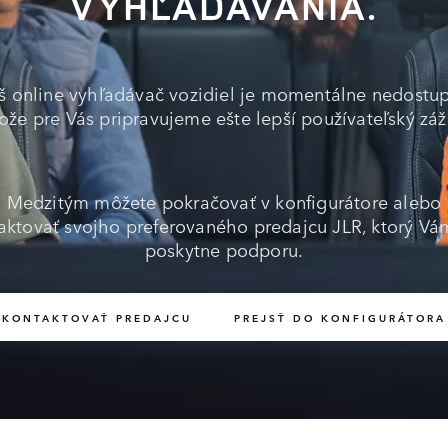
VYHĽADÁVANIA.
š online vyhľadávač vozidiel je momentálne nedostup
ože pre Vás pripravujeme ešte lepší používateľský záž
Medzitým môžete pokračovať v konfigurátore alebo
aktovať svojho preferovaného predajcu JLR, ktorý Vá
poskytne podporu.
KONTAKTOVAŤ PREDAJCU
PREJSŤ DO KONFIGURÁTORA