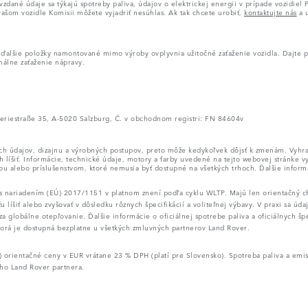
ané údaje sa týkajú spotreby paliva, údajov o elektrickej energii v prípade vozidiel P
šom vozidle Komisii môžete vyjadriť nesúhlas. Ak tak chcete urobiť,
kontaktujte nás
a u
alšie položky namontované mimo výroby ovplyvnia užitočné zaťaženie vozidla. Dajte poz
málne zaťaženie nápravy.
neriestraße 35, A-5020 Salzburg, Č. v obchodnom registri: FN 84604v
kých údajov, dizajnu a výrobných postupov, preto môže kedykoľvek dôjsť k zmenám. Vy
líšiť. Informácie, technické údaje, motory a farby uvedené na tejto webovej stránke vyc
u alebo príslušenstvom, ktoré nemusia byť dostupné na všetkých trhoch. Ďalšie informá
 nariadením (EÚ) 2017/1151 v platnom znení podľa cyklu WLTP. Majú len orientačný cha
íšiť alebo zvyšovať v dôsledku rôznych špecifikácií a voliteľnej výbavy. V praxi sa údaje
a globálne otepľovanie. Ďalšie informácie o oficiálnej spotrebe paliva a oficiálnych š
torá je dostupná bezplatne u všetkých zmluvných partnerov Land Rover.
orientačné ceny v EUR vrátane 23 % DPH (platí pre Slovensko). Spotreba paliva a emi
ojho Land Rover partnera.