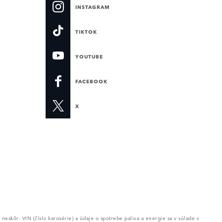
INSTAGRAM
TIKTOK
YOUTUBE
FACEBOOK
X
eskôr. VIN (číslo karosérie) a údaje o spotrebe paliva a energie sa v súlade s