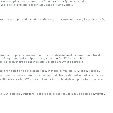
HEV a prejdenej vzdialenosti. Ďalšie informácie nájdete v nariadení
veďte číslo karosérie a registračnú značku vášho vozidla.
or, aby ste pri zohľadnení príslušenstva, prepravovaných osôb, kvapalín a palív,
hradzujeme si právo vykonávať zmeny bez predchádzajúceho upozornenia. Niektoré
hádzajú z európskych špecifikácií, tieto sa môžu líšiť a meniť bez
cie o dostupnosti a cenách získate u svojho zmluvného partnera.
rakter a slúžia na porovnanie rôznych modelov vozidiel a výrobcov vozidiel.
 o spotrebe paliva môžu líšiť v závislosti od štýlu jazdy, podmienok na ceste a v
pecifických emisiách CO
pre nové osobné vozidlá nájdete v príručke o spotrebe
2
sie CO
rôznych verzií toho istého modelového radu sa môžu líšiť alebo zvyšovať v
2