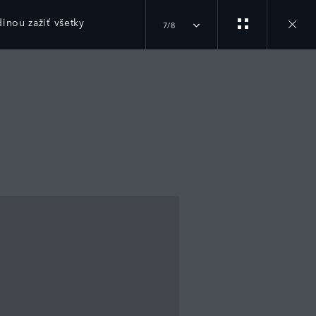
inou zažiť všetky
7/8
Close
gallery