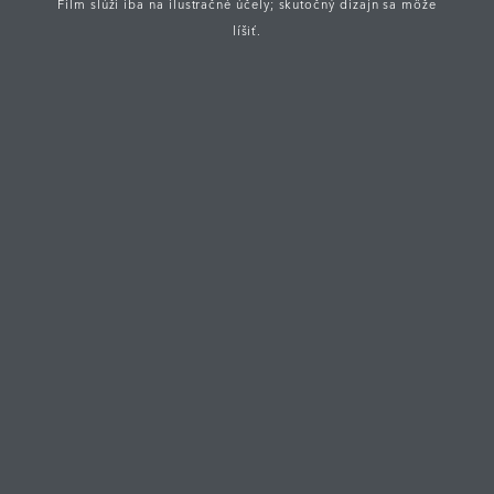
Film slúži iba na ilustračné účely; skutočný dizajn sa môže
líšiť.