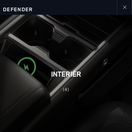
DEFENDER
Close
galler
INTERIÉR
(4)